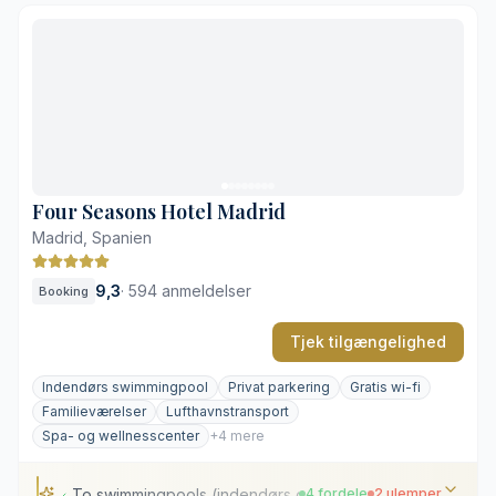
Perfekt beliggenhed i Salamanca
Flere spændende spiseoplevelser
Helhedsorienteret wellness i Sense Spa
Elegant balance mellem nyt og gammelt
Høje priser i restauranterne
Trafikstøj på de større avenuer
Four Seasons Hotel Madrid
Madrid, Spanien
9,3
·
594 anmeldelser
Booking
Tjek tilgængelighed
Indendørs swimmingpool
Privat parkering
Gratis wi-fi
Familieværelser
Lufthavnstransport
Spa- og wellnesscenter
+4 mere
To swimmingpools (indendørs og på tagterrassen)
4 fordele
2 ulemper