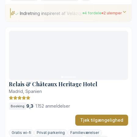
Indretning inspireret af Velázquez
4 fordele
2 ulemper
Indretning inspireret af Velázquez
Privat, historisk have fra det 19. århundrede
Tagterrasse med pool og panoramaudsigt
Wellness i asiatisk stil i Thai Room
Poolen på tagterrassen er kun åben i sæsonen
Central beliggenhed medfører lidt bystøj
Relais & Châteaux Heritage Hotel
Madrid, Spanien
9,3
·
1.152 anmeldelser
Booking
Tjek tilgængelighed
Gratis wi-fi
Privat parkering
Familieværelser