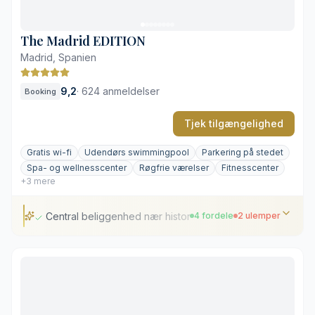
Sæsonåben udendørs pool
The Madrid EDITION
Madrid, Spanien
9,2
·
624 anmeldelser
Booking
Tjek tilgængelighed
Gratis wi-fi
Udendørs swimmingpool
Parkering på stedet
Spa- og wellnesscenter
Røgfrie værelser
Fitnesscenter
+3 mere
Central beliggenhed nær historiske pladser
4 fordele
2 ulemper
Central beliggenhed nær historiske pladser
Tagterrasse med pool og panoramaudsigt
Peruviansk restaurant og cocktailbar
Stilrene, lydisolerede værelser