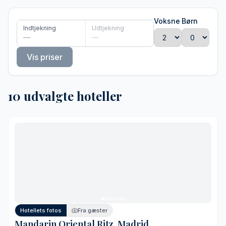
Voksne
Børn
Indtjekning
Udtjekning
—
—
Vis priser
10 udvalgte hoteller
Hotellets fotos
Fra gæster
Mandarin Oriental Ritz, Madrid