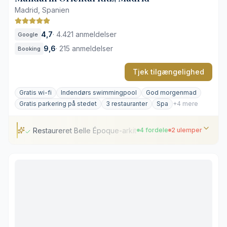
Madrid, Spanien
4,7
·
4.421 anmeldelser
Google
9,6
·
215 anmeldelser
Booking
Tjek tilgængelighed
Gratis wi-fi
Indendørs swimmingpool
God morgenmad
Gratis parkering på stedet
3 restauranter
Spa
+4 mere
Restaureret Belle Époque-arkitektur
4 fordele
2 ulemper
Restaureret Belle Époque-arkitektur
Gastronomi af kokken Quique Dacosta
Underjordisk wellness-center i marmor
Placering i hjertet af den gyldne kunsttrekant
Højt prisniveau på restauranterne