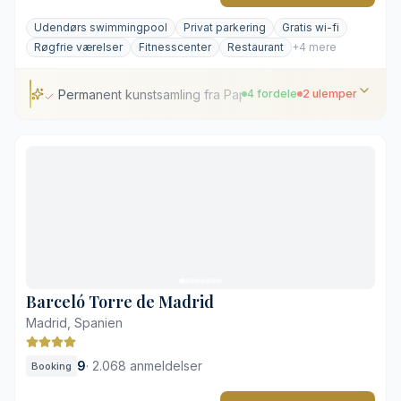
Udendørs swimmingpool
Privat parkering
Gratis wi-fi
Røgfrie værelser
Fitnesscenter
Restaurant
+4 mere
Permanent kunstsamling fra Papua Ny Guinea
4 fordele
2 ulemper
Permanent kunstsamling fra Papua Ny Guinea
Michelin-gastronomi på restaurant CEBO
Tagterrasse med pool og cocktailbar
Central beliggenhed nær byens museer
Lille, kompakt pool på taget
Sæsonbetingede faciliteter på tagterrassen
Barceló Torre de Madrid
Madrid, Spanien
9
·
2.068 anmeldelser
Booking