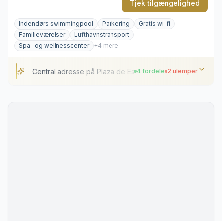
Tjek tilgængelighed
Indendørs swimmingpool
Parkering
Gratis wi-fi
Familieværelser
Lufthavnstransport
Spa- og wellnesscenter
+4 mere
Central adresse på Plaza de España
4 fordele
2 ulemper
Central adresse på Plaza de España
Stilfuld opvarmet indendørs pool
Rummelige og designfokuserede værelser
Stemningsfuld lobbybar med dj-sets
Livlig trafik på den centrale plads udenfor
Høje dagspriser for parkering