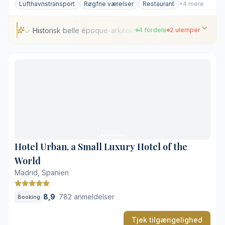
Lufthavnstransport
Røgfrie værelser
Restaurant
+4 mere
Historisk belle époque-arkitektur
4 fordele
2 ulemper
Historisk belle époque-arkitektur
Kort afstand til Paseo de la Castellana
Intelligent og moderne værelsesteknologi
Elegant restaurant og bar
Ingen egentlig spa-afdeling
Omkostningsfuld privat parkering
Hotel Urban, a Small Luxury Hotel of the
World
Madrid, Spanien
8,9
·
782 anmeldelser
Booking
Tjek tilgængelighed