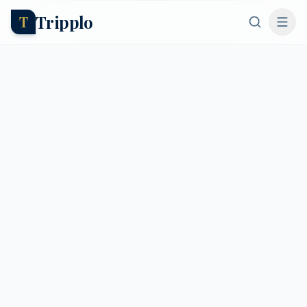
Tripplo
T