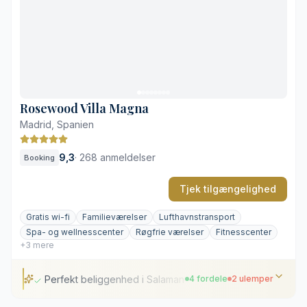
Tagterrasse-pool med udsigt over byen
Egen retro-bowlingbane
Beliggende i det eksklusive Salamanca
Dyr privat parkering
Tagterrassen bliver hurtigt fyldt
Rosewood Villa Magna
Madrid, Spanien
9,3
·
268 anmeldelser
Booking
Tjek tilgængelighed
Gratis wi-fi
Familieværelser
Lufthavnstransport
Spa- og wellnesscenter
Røgfrie værelser
Fitnesscenter
+3 mere
Perfekt beliggenhed i Salamanca
4 fordele
2 ulemper