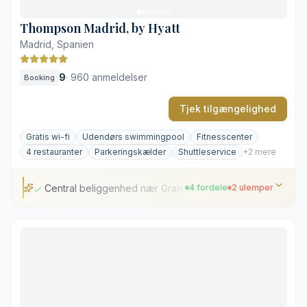
Formel og traditionsrig atmosfære
Thompson Madrid, by Hyatt
Madrid, Spanien
9
·
960 anmeldelser
Booking
Tjek tilgængelighed
Gratis wi-fi
Udendørs swimmingpool
Fitnesscenter
4 restauranter
Parkeringskælder
Shuttleservice
+2 mere
Central beliggenhed nær Gran Vía
4 fordele
2 ulemper
Central beliggenhed nær Gran Vía
Tagterrasse med pool og panoramaudsigt
Fire forskellige gastronomiske koncepter
Tekøkken på udvalgte værelser
Livlige og travle omgivelser