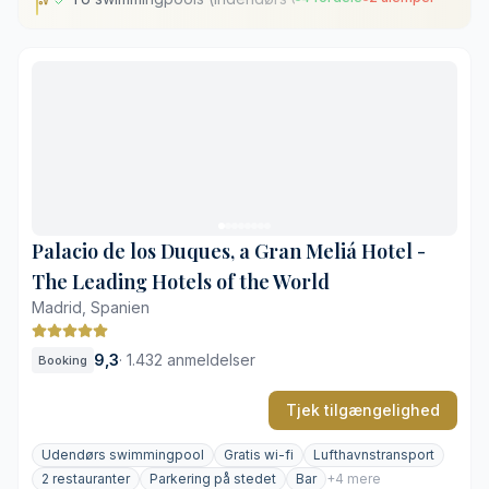
To swimmingpools (indendørs og på tagterrassen)
Omfattende spa- og wellnessafdeling
Gastronomi med inspiration fra hele verden
Udsigt til enten byen eller den historiske gårdhave
Mod gebyr for privat parkering
Byens liv kan høres i visse værelser
Palacio de los Duques, a Gran Meliá Hotel -
The Leading Hotels of the World
Madrid, Spanien
9,3
·
1.432 anmeldelser
Booking
Tjek tilgængelighed
Udendørs swimmingpool
Gratis wi-fi
Lufthavnstransport
2 restauranter
Parkering på stedet
Bar
+4 mere