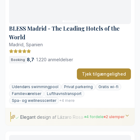
Livlige gader i nærområdet
Høje priser på parkeringsservice
BLESS Madrid - The Leading Hotels of the
World
Madrid, Spanien
8,7
·
1.220 anmeldelser
Booking
Tjek tilgængelighed
Udendørs swimmingpool
Privat parkering
Gratis wi-fi
Familieværelser
Lufthavnstransport
Spa- og wellnesscenter
+4 mere
Elegant design af Lázaro Rosa-Violán
4 fordele
2 ulemper
Elegant design af Lázaro Rosa-Violán