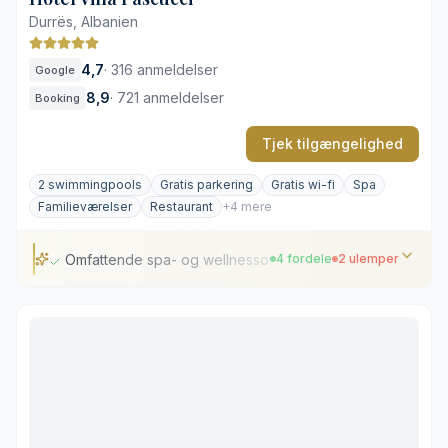
Durrës, Albanien
4,7
·
316 anmeldelser
Google
8,9
·
721 anmeldelser
Booking
Tjek tilgængelighed
2 swimmingpools
Gratis parkering
Gratis wi-fi
Spa
Familieværelser
Restaurant
+4 mere
Omfattende spa- og wellnessområde
4 fordele
2 ulemper
Omfattende spa- og wellnessområde
Alsidig morgenmad med særlige diætmenuer
Velplejede haver og indbydende poolområde
Professionel tennisbane på hotellet
Lidt væk fra den centrale strand