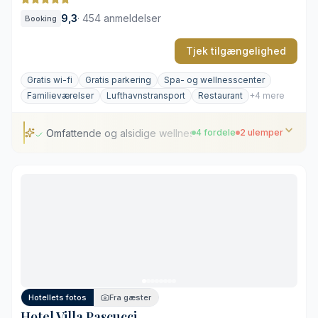
9,3
·
454 anmeldelser
Booking
Tjek tilgængelighed
Gratis wi-fi
Gratis parkering
Spa- og wellnesscenter
Familieværelser
Lufthavnstransport
Restaurant
+4 mere
Omfattende og alsidige wellnessfaciliteter
4 fordele
2 ulemper
Omfattende og alsidige wellnessfaciliteter
Varieret gastronomisk udvalg
Personlig service og dedikeret concierge
Fleksible og familievenlige værelsesløsninger
Lufthavnstransport mod ekstra gebyr
Kort transporttid til byens centrum
Hotellets fotos
Fra gæster
Hotel Villa Pascucci