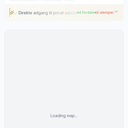
Direkte adgang til privat sandstrand
4 fordele
2 ulemper
Direkte adgang til privat sandstrand
Swimmingpools til alle sæsoner
Gode trænings- og sportsfaciliteter
Kort afstand til Durrës' centrum
Lidt uden for det historiske centrum
Høj aktivitet ved poolen i højsæsonen
Loading map...