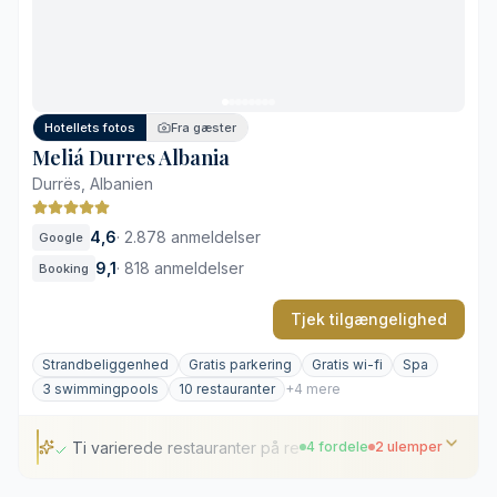
Gennemtænkte spisemuligheder for børn
Transporttid fra Tirana Lufthavn
Livlig atmosfære i bynære omgivelser
Hotellets fotos
Fra gæster
Meliá Durres Albania
Durrës, Albanien
4,6
·
2.878 anmeldelser
Google
9,1
·
818 anmeldelser
Booking
Tjek tilgængelighed
Strandbeliggenhed
Gratis parkering
Gratis wi-fi
Spa
3 swimmingpools
10 restauranter
+4 mere
Ti varierede restauranter på resortet
4 fordele
2 ulemper