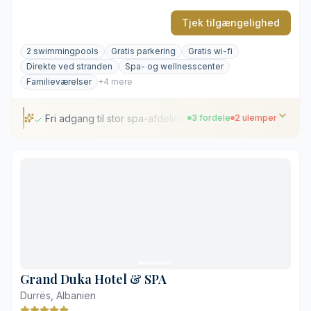
Tjek tilgængelighed
2 swimmingpools
Gratis parkering
Gratis wi-fi
Direkte ved stranden
Spa- og wellnesscenter
Familieværelser
+4 mere
Fri adgang til stor spa-afdeling
3 fordele
2 ulemper
Fri adgang til stor spa-afdeling
Egen privat strand
Klassisk indrettede værelser med havudsigt
Ligger uden for centrum
Livlig aktivitet på stranden i højsæsonen
Grand Duka Hotel & SPA
Durrës, Albanien