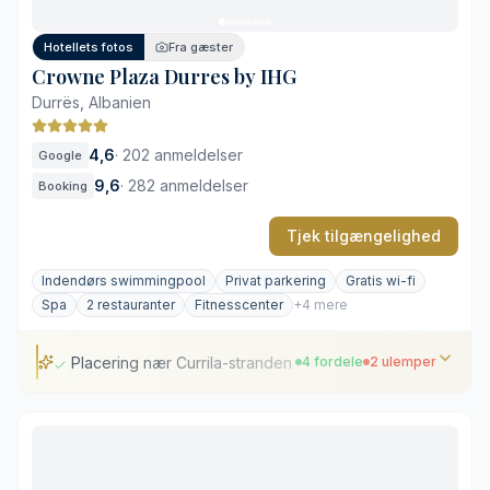
Traditionel og formel atmosfære
Hotellets fotos
Fra gæster
Crowne Plaza Durres by IHG
Durrës, Albanien
4,6
·
202 anmeldelser
Google
9,6
·
282 anmeldelser
Booking
Tjek tilgængelighed
Indendørs swimmingpool
Privat parkering
Gratis wi-fi
Spa
2 restauranter
Fitnesscenter
+4 mere
Placering nær Currila-stranden og amfiteatret
4 fordele
2 ulemper
Placering nær Currila-stranden og amfiteatret
Omfattende wellness- og spa-afdeling
Værelser med udsigt over Adriaterhavet