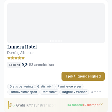
Ti varierede restauranter på resortet
Direkte adgang til stranden ved Lalëz-bugten
Omfattende wellness- og fitnessfaciliteter
Moderne værelser med private altaner
Afstand til Durrës' historiske centrum
Høj aktivitet i højsæsonen
Lumera Hotel
Durrës, Albanien
9,2
·
83 anmeldelser
Booking
Tjek tilgængelighed
Gratis parkering
Gratis wi-fi
Familieværelser
Lufthavnstransport
Restaurant
Røgfrie værelser
+4 mere
Gratis lufthavnstransport
4 fordele
2 ulemper