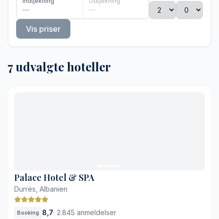
Indtjekning
Udtjekning
—
—
Vis priser
7 udvalgte hoteller
Palace Hotel & SPA
Durrës, Albanien
8,7
·
2.845 anmeldelser
Booking