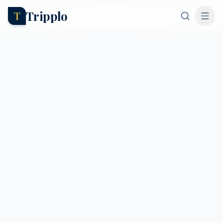
Tripplo
T