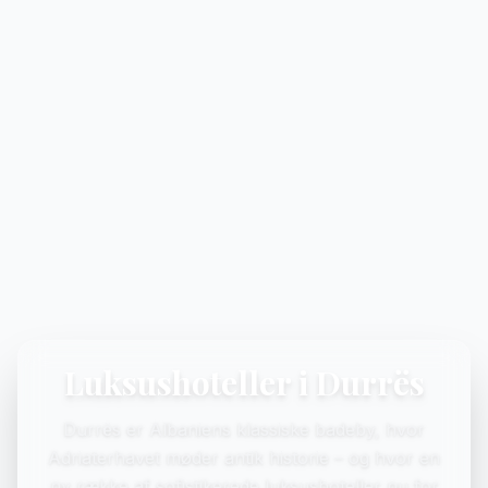
Luksushoteller i Durrës
Durrës er Albaniens klassiske badeby, hvor
Adriaterhavet møder antik historie – og hvor en
ny række af sofistikerede luksushoteller nu for