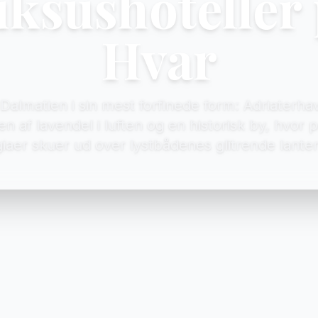
ksushoteller
Hvar
Dalmatien i sin mest forfinede form: Adriaterha
en af lavendel i luften og en historisk by, hvor 
giaer skuer ud over lystbådenes glitrende lanter