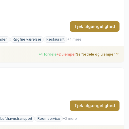
Tjek tilgængelighed
anden
Røgfrie værelser
Restaurant
+4 mere
4 fordele
2 ulemper
Se fordele og ulemper
Tjek tilgængelighed
Lufthavnstransport
Roomservice
+2 mere