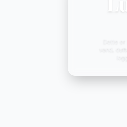
Lu
Dette er 
vand, duft
log