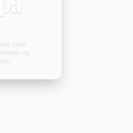
 på
vets klare
paladser og
ner.