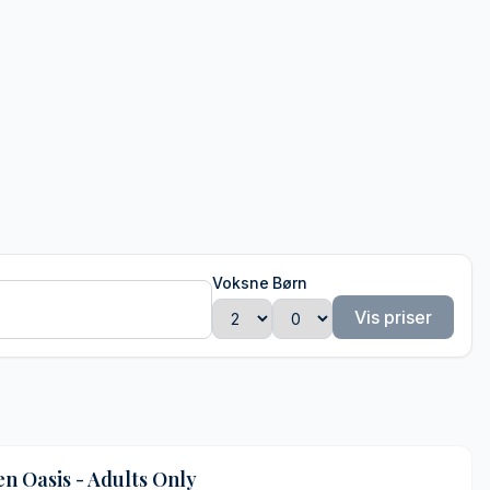
Voksne
Børn
Vis priser
n Oasis - Adults Only