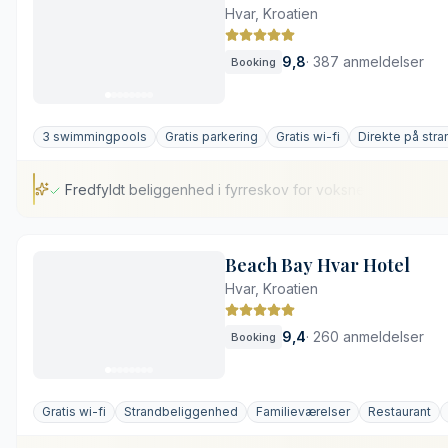
Hvar, Kroatien
9,8
·
387 anmeldelser
Booking
3 swimmingpools
Gratis parkering
Gratis wi-fi
Direkte på str
Fredfyldt beliggenhed i fyrreskov for voksne
Fredfyldt beliggenhed i fyrreskov for voksne
Beach Bay Hvar Hotel
Direkte adgang til strandpromenaden
Hvar, Kroatien
Gennemførte wellnessfaciliteter inde og ude
Michelin-anbefalet middelhavskøkken på hotellet
9,4
·
260 anmeldelser
Booking
En kort gåtur fra Hvars gamle havn
Aldersgrænse på minimum 14 år
Gratis wi-fi
Strandbeliggenhed
Familieværelser
Restaurant