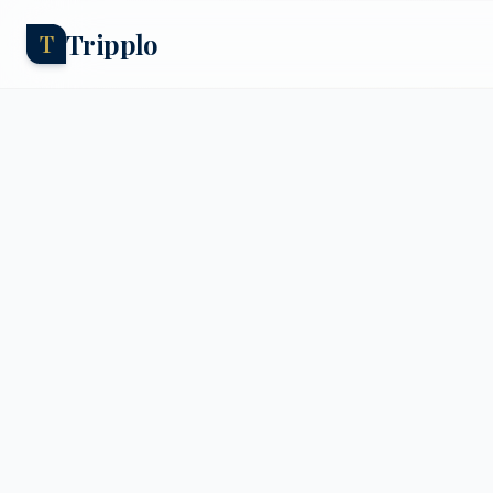
Tripplo
T