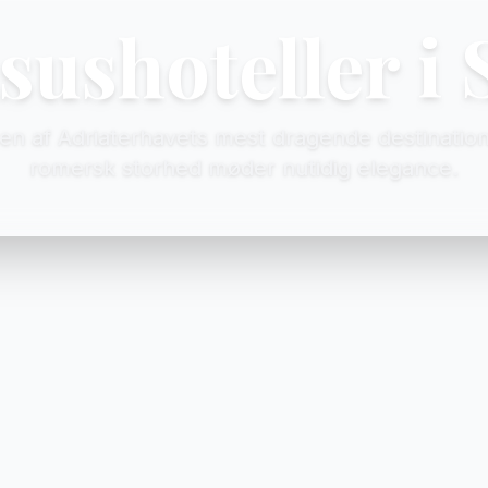
ushoteller i 
r en af Adriaterhavets mest dragende destination
romersk storhed møder nutidig elegance.