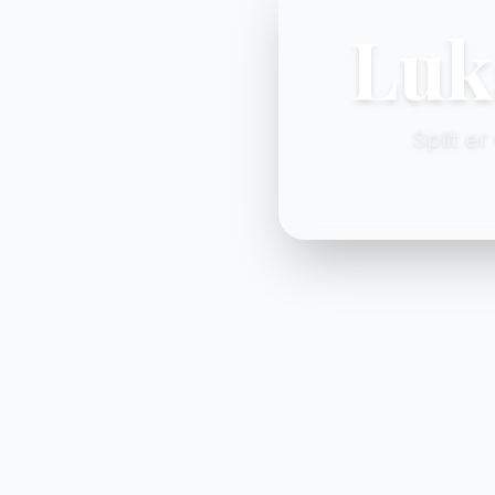
Luks
Split e