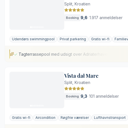
Split, Kroatien
9,6
·
1.917 anmeldelser
Booking
Udendørs swimmingpool
Privat parkering
Gratis wi-fi
Familie
Tagterrassepool med udsigt over Adriaterhavet
Tagterrassepool med udsigt over Adriaterhavet
Vista dał Mare
iPad på værelset til personlig betjening
Split, Kroatien
Middelhavskøkken med fokus på kostbehov
Omfattende wellness- og spaafdeling
9,3
·
101 anmeldelser
Booking
Livlig skibstrafik i nærheden
Få parkeringspladser på stedet
Gratis wi-fi
Aircondition
Røgfrie værelser
Lufthavnstransport