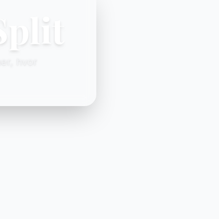
Split
er, hvor