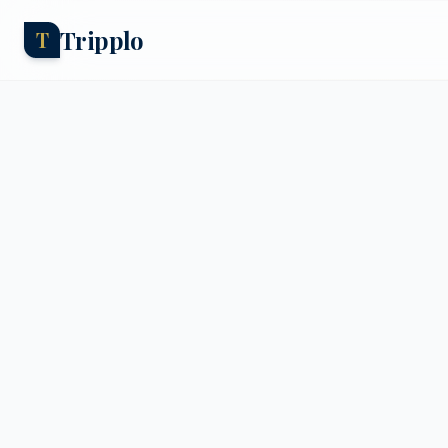
Tripplo
T