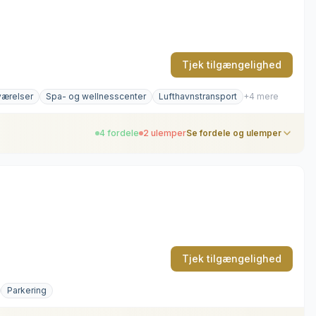
Tjek tilgængelighed
værelser
Spa- og wellnesscenter
Lufthavnstransport
+4 mere
4 fordele
2 ulemper
Se fordele og ulemper
Tjek tilgængelighed
Parkering