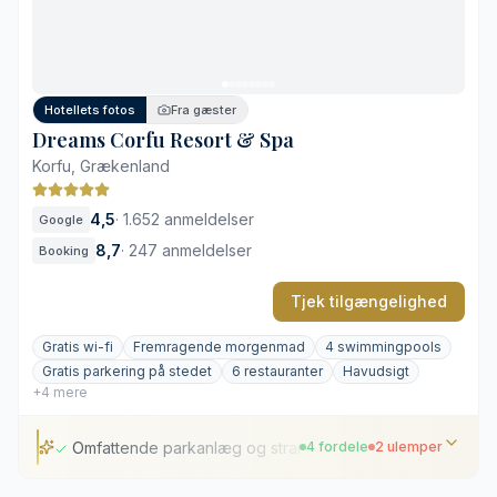
Hotellets fotos
Fra gæster
Dreams Corfu Resort & Spa
Korfu, Grækenland
4,5
·
1.652 anmeldelser
Google
8,7
·
247 anmeldelser
Booking
Tjek tilgængelighed
Gratis wi-fi
Fremragende morgenmad
4 swimmingpools
Gratis parkering på stedet
6 restauranter
Havudsigt
+4 mere
Omfattende parkanlæg og strand
4 fordele
2 ulemper