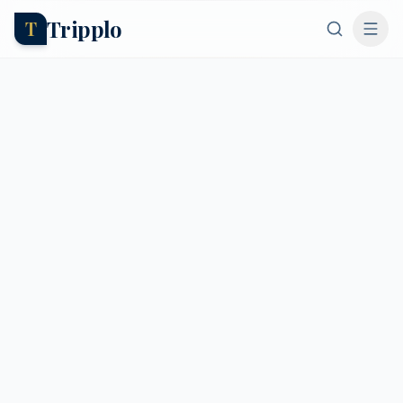
Tripplo
T