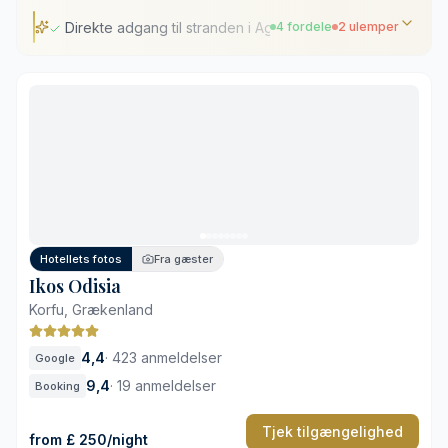
Direkte adgang til stranden i Agios Gordios
4 fordele
2 ulemper
Direkte adgang til stranden i Agios Gordios
Uforstyrret atmosfære for voksne
Veludstyrede wellness- og yogafaciliteter
Tre forskellige restauranter på stedet
Sæsonåbne swimmingpools
Afstand til Korfu by
Hotellets fotos
Fra gæster
Ikos Odisia
Korfu, Grækenland
4,4
·
423 anmeldelser
Google
9,4
·
19 anmeldelser
Booking
Tjek tilgængelighed
from £ 250/night