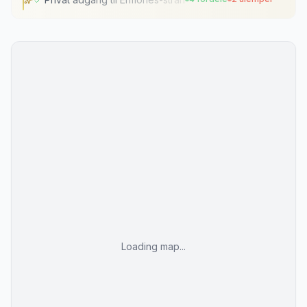
Privat adgang til Ermones-stranden
Arkitektur på bjergsiden med panoramaudsigt
Fredfyldt atmosfære kun for voksne
Omfattende pool- og spafaciliteter
Mange stigninger og niveauforskelle
Afstand til Korfu by
Loading map...