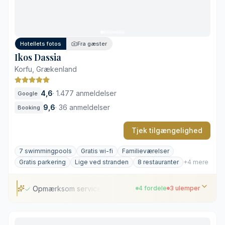
Privat strand med fuld service
Kuperet terræn med mange trapper
Livlig atmosfære ved fællesområderne
Hotellets fotos
Fra gæster
Traditionel indretning på visse værelser
Ikos Dassia
Korfu, Grækenland
4,6
·
1.477 anmeldelser
Google
9,6
·
36 anmeldelser
Booking
Tjek tilgængelighed
7 swimmingpools
Gratis wi-fi
Familieværelser
Gratis parkering
Lige ved stranden
8 restauranter
+4 mere
Opmærksom service
4 fordele
3 ulemper
Opmærksom service