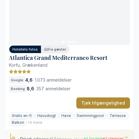
Otte forskellige restauranter
Udendørs biograf og teaterbar
Syv varierede poolområder
Store afstande på området
Rift om bordreservationer
Selve stranden
Hotellets fotos
Fra gæster
Atlantica Grand Mediterraneo Resort
Korfu, Grækenland
4,6
·
1.073 anmeldelser
Google
8,6
·
357 anmeldelser
Booking
Tjek tilgængelighed
Gratis wi-fi
Havudsigt
Have
Swimmingpool
Terrasse
Balkon
+4 mere
Privat adgang til Ermones-stranden
4 fordele
2 ulemper