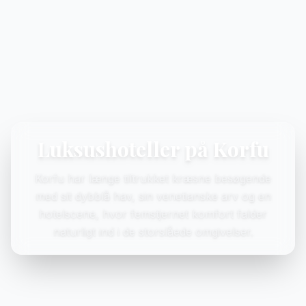
Luksushoteller på Korfu
Korfu har længe tiltrukket kræsne besøgende
med sit dybblå hav, sin venetianske arv og en
hotelscene, hvor femstjernet komfort falder
naturligt ind i de storslåede omgivelser.