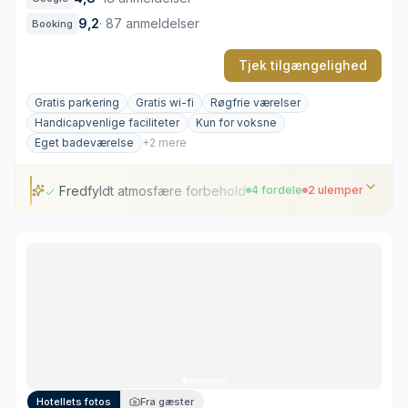
9,2
·
87 anmeldelser
Booking
Tjek tilgængelighed
Gratis parkering
Gratis wi-fi
Røgfrie værelser
Handicapvenlige faciliteter
Kun for voksne
Eget badeværelse
+2 mere
Fredfyldt atmosfære forbeholdt voksne
4 fordele
2 ulemper
Fredfyldt atmosfære forbeholdt voksne
Private altaner med udsigt over Det Ioniske Hav
Wellness-faciliteter med egen sauna
Gennemtænkt adgang for gangbesværede
Ingen restaurant på selve ejendommen
Afsides beliggenhed kræver køretøj
Hotellets fotos
Fra gæster