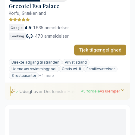
Grecotel Eva Palace
Korfu, Grækenland
4,5
·
1.635 anmeldelser
Google
8,3
·
470 anmeldelser
Booking
Tjek tilgængelighed
Direkte adgang til stranden
Privat strand
Udendørs swimmingpool
Gratis wi-fi
Familieværelser
3 restauranter
+4 mere
Udsigt over Det Ioniske Hav
5 fordele
3 ulemper
Udsigt over Det Ioniske Hav
Opmærksomt og dedikeret personale
Stor saltvandspool i lagunestil
Klassisk middelhavsinspireret indretning