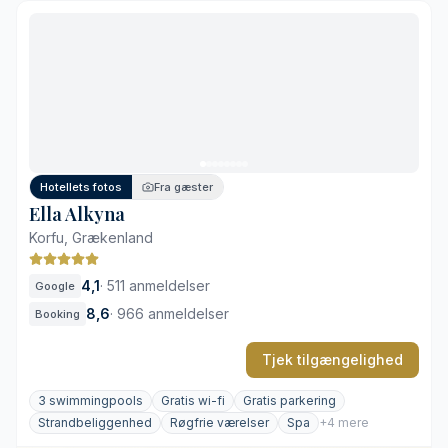
Omfattende parkanlæg og strand
Varieret gastronomisk udvalg
Børnevenlige bugter med roligt vand
Gennemtænkte faciliteter til familier
Afstand til Korfu by
Højt aktivitetsniveau i højsæsonen
Hotellets fotos
Fra gæster
Ella Alkyna
Korfu, Grækenland
4,1
·
511 anmeldelser
Google
8,6
·
966 anmeldelser
Booking
Tjek tilgængelighed
3 swimmingpools
Gratis wi-fi
Gratis parkering
Strandbeliggenhed
Røgfrie værelser
Spa
+4 mere