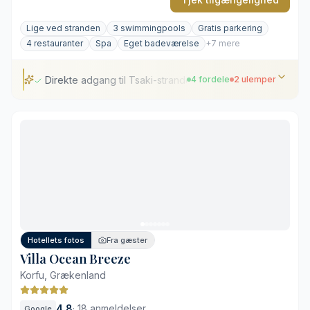
Lige ved stranden
3 swimmingpools
Gratis parkering
4 restauranter
Spa
Eget badeværelse
+7 mere
Direkte adgang til Tsaki-stranden
4 fordele
2 ulemper
Direkte adgang til Tsaki-stranden
Panoramapool på tagterrassen
Varieret gastronomisk udvalg
Eget spa-område med hammam og sauna
Afstand til Korfu by
Livlig atmosfære ved poolområderne
Hotellets fotos
Fra gæster
Villa Ocean Breeze
Korfu, Grækenland
4,8
·
18 anmeldelser
Google