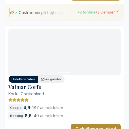
Gastronomi på højt niveau
3 fordele
3 ulemper
Gastronomi på højt niveau
Gennemført service
Ideelt for børnefamilier
Stranden er ikke det primære trækplaster
Kræver tidlig bordreservation
Store afstande på området
Hotellets fotos
Fra gæster
Valmar Corfu
Korfu, Grækenland
4,6
·
187 anmeldelser
Google
8,6
·
40 anmeldelser
Booking
Tjek tilgængelighed