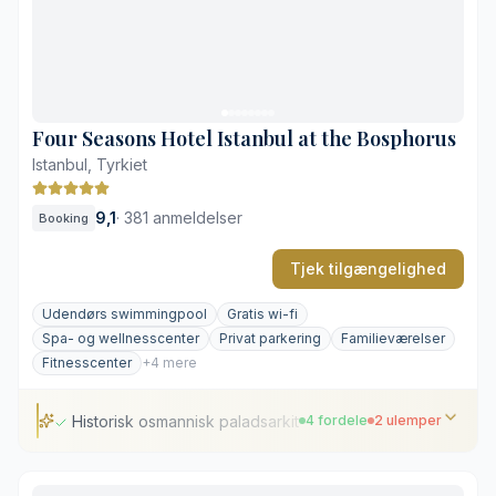
Private balkoner på næsten alle værelser
Fremragende restauranter helt ned til vandet
Høje værelsespriser i højsæsonen
Afstand til de historiske seværdigheder i Sultanahmet
Four Seasons Hotel Istanbul at the Bosphorus
Istanbul, Tyrkiet
9,1
·
381 anmeldelser
Booking
Tjek tilgængelighed
Udendørs swimmingpool
Gratis wi-fi
Spa- og wellnesscenter
Privat parkering
Familieværelser
Fitnesscenter
+4 mere
Historisk osmannisk paladsarkitektur
4 fordele
2 ulemper
Historisk osmannisk paladsarkitektur