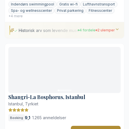
Indendørs swimmingpool
Gratis wi-fi
Lufthavnstransport
Spa- og wellnesscenter
Privat parkering
Fitnesscenter
+4 mere
Historisk arv som levende museum
4 fordele
2 ulemper
Historisk arv som levende museum
Udsigt over Det Gyldne Horn
Klassisk stil forenet med moderne spa
Central beliggenhed i historiske Beyoğlu
Byens liv medfører en del gadestøj
Klassisk indretning giver mindre værelser
Shangri-La Bosphorus, Istanbul
Istanbul, Tyrkiet
9,1
·
1.265 anmeldelser
Booking