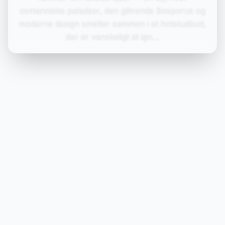
osmanniske paladser, den glitrende Bosporus og
moderne design smelter sammen i et hoteludbud,
der er vanskeligt at ign…