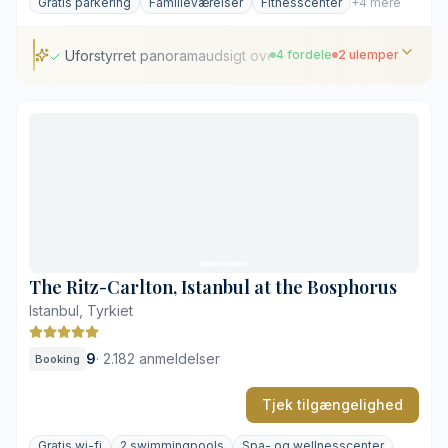
Gratis parkering
Familieværelser
Fitnesscenter
+4 mere
Uforstyrret panoramaudsigt over Bosporus
4 fordele
2 ulemper
Uforstyrret panoramaudsigt over Bosporus
Traditionel tyrkisk hammam og spa
Alsidige, internationale spisemuligheder
Sikker, gratis parkering på området
Høj merpris for suiter med havudsigt
Livlig færgetrafik i dagtimerne
The Ritz-Carlton, Istanbul at the Bosphorus
Istanbul, Tyrkiet
9
·
2.182 anmeldelser
Booking
Tjek tilgængelighed
Gratis wi-fi
2 swimmingpools
Spa- og wellnesscenter