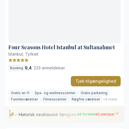
Opvarmet udendørs pool ved vandkanten
Omfattende wellness- og spaafdeling
Stor terrasse med udsigt over Bosporus
Højt prisniveau i restauranterne
Tæt trafik i nærområdet i myldretiden
Four Seasons Hotel Istanbul at Sultanahmet
Istanbul, Tyrkiet
9,4
·
233 anmeldelser
Booking
Tjek tilgængelighed
Gratis wi-fi
Spa- og wellnesscenter
Gratis parkering
Familieværelser
Fitnesscenter
Røgfrie værelser
+4 mere
Historisk neoklassisk fængselsarkitektur
4 fordele
2 ulemper