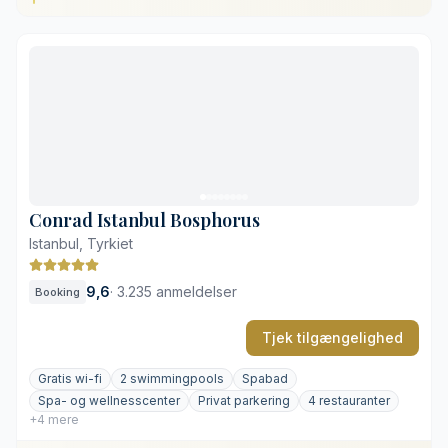
Direkte adgang til Zorlu Center
Udsigt over Bosporusstrædet
Omfattende, luksuriøse spafaciliteter
Rummelige, private terrasser
Afstand til den historiske bydel
Moderne rammer uden historisk patiner
Conrad Istanbul Bosphorus
Istanbul, Tyrkiet
9,6
·
3.235 anmeldelser
Booking
Tjek tilgængelighed
Gratis wi-fi
2 swimmingpools
Spabad
Spa- og wellnesscenter
Privat parkering
4 restauranter
+4 mere