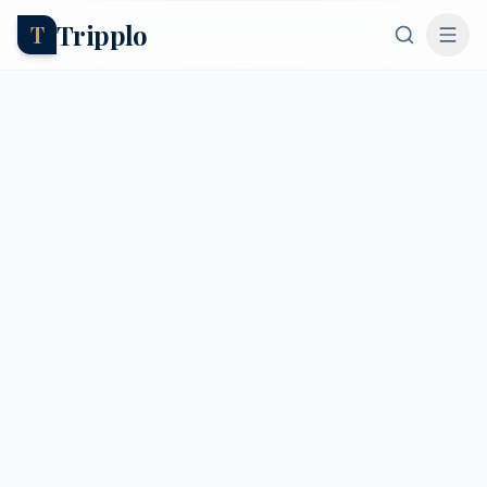
Tripplo
T