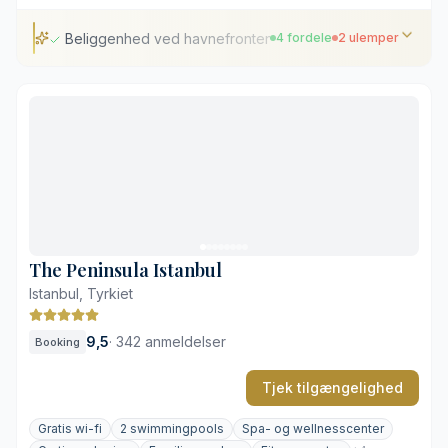
Beliggenhed ved havnefronten i Karaköy
4 fordele
2 ulemper
Beliggenhed ved havnefronten i Karaköy
Seks forskellige restauranter
Omfattende underjordisk spaafdeling
Restaureret bygning fra det 19. århundrede
Støj fra det livlige kvarter
Tillægsgebyr for parkeringsservice
The Peninsula Istanbul
Istanbul, Tyrkiet
9,5
·
342 anmeldelser
Booking
Tjek tilgængelighed
Gratis wi-fi
2 swimmingpools
Spa- og wellnesscenter