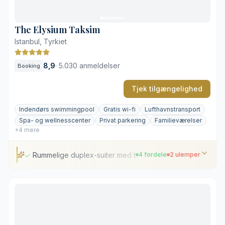
Prisniveauet i hotellets restauranter
The Elysium Taksim
Istanbul, Tyrkiet
8,9
·
5.030 anmeldelser
Booking
Tjek tilgængelighed
Indendørs swimmingpool
Gratis wi-fi
Lufthavnstransport
Spa- og wellnesscenter
Privat parkering
Familieværelser
+4 mere
Rummelige duplex-suiter med tekøkken
4 fordele
2 ulemper
Rummelige duplex-suiter med tekøkken
Panoramaudsigt over Istanbuls skyline
Veludstyret spa med tyrkisk bad
Effektiv lydisolering midt i storbyen