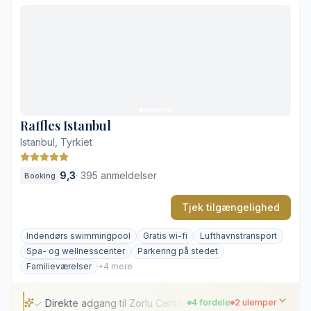
Historisk neoklassisk fængselsarkitektur
Få skridt fra Sultanahmets historiske vartegn
Anlagt gårdhave og tagterrasse med udsigt
Interiør med lokalt kunsthåndværk
Sultanahmet-kvarteret er stille efter mørkets frembrud
Ingen stor udendørs swimmingpool
Raffles Istanbul
Istanbul, Tyrkiet
9,3
·
395 anmeldelser
Booking
Tjek tilgængelighed
Indendørs swimmingpool
Gratis wi-fi
Lufthavnstransport
Spa- og wellnesscenter
Parkering på stedet
Familieværelser
+4 mere
Direkte adgang til Zorlu Center
4 fordele
2 ulemper