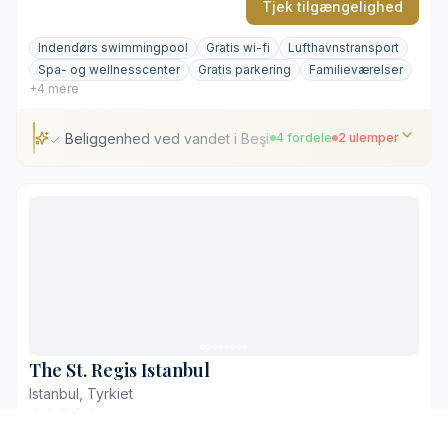
Tjek tilgængelighed
Indendørs swimmingpool
Gratis wi-fi
Lufthavnstransport
Spa- og wellnesscenter
Gratis parkering
Familieværelser
+4 mere
Beliggenhed ved vandet i Beşiktaş nær kulturskatte
4 fordele
2 ulemper
Beliggenhed ved vandet i Beşiktaş nær kulturskatte
Marmorbadeværelser med gulvvarme
Private terrasser med udsigt over Bosporus
Asiatisk inspirerede wellnessbehandlinger i CHI
Tæt trafik og trængsel i Beşiktaş-området
Højere prisniveau for værelser mod Bosporus
The St. Regis Istanbul
Istanbul, Tyrkiet
9,1
·
522 anmeldelser
Booking