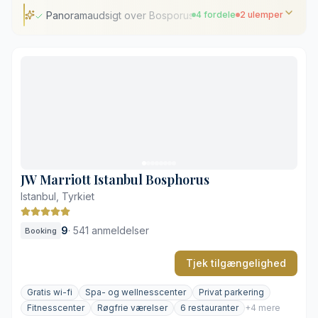
Panoramaudsigt over Bosporusstrædet
4 fordele
2 ulemper
Panoramaudsigt over Bosporusstrædet
Gåafstand til de offentlige færger
Fire forskellige restauranter på stedet
Veludstyret spaafdeling med to pools
Stejl gåtur op fra havnefronten
Ligger i afstand fra historiske Sultanahmet
JW Marriott Istanbul Bosphorus
Istanbul, Tyrkiet
9
·
541 anmeldelser
Booking
Tjek tilgængelighed
Gratis wi-fi
Spa- og wellnesscenter
Privat parkering
Fitnesscenter
Røgfrie værelser
6 restauranter
+4 mere