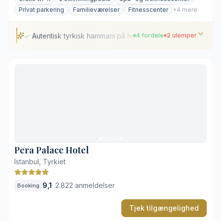
Privat parkering
Familieværelser
Fitnesscenter
+4 mere
Autentisk tyrkisk hammam på hotellet
4 fordele
2 ulemper
Autentisk tyrkisk hammam på hotellet
Infinity-pool med udsigt over Bosporus
Klassisk osmannisk-inspireret interiør
Omfattende spa- og wellnessområde
Tæt på livlig bytrafik
Høje priser for parkeringsservice
Pera Palace Hotel
Istanbul, Tyrkiet
9,1
·
2.822 anmeldelser
Booking
Tjek tilgængelighed