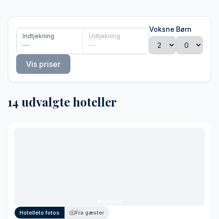
Voksne
Børn
Indtjekning
Udtjekning
—
—
Vis priser
14 udvalgte hoteller
Hotellets fotos
Fra gæster