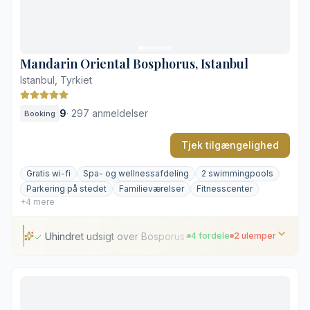
Tæt trafik i nærområdet
Enkel køkkenudrustning
Mandarin Oriental Bosphorus, Istanbul
Istanbul, Tyrkiet
9
·
297 anmeldelser
Booking
Tjek tilgængelighed
Gratis wi-fi
Spa- og wellnessafdeling
2 swimmingpools
Parkering på stedet
Familieværelser
Fitnesscenter
+4 mere
Uhindret udsigt over Bosporus-strædet
4 fordele
2 ulemper
Uhindret udsigt over Bosporus-strædet
Omfattende underjordisk spa og wellness