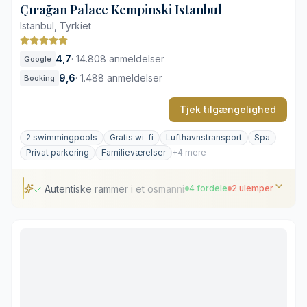
Çırağan Palace Kempinski Istanbul
Istanbul, Tyrkiet
4,7
·
14.808 anmeldelser
Google
9,6
·
1.488 anmeldelser
Booking
Tjek tilgængelighed
2 swimmingpools
Gratis wi-fi
Lufthavnstransport
Spa
Privat parkering
Familieværelser
+4 mere
Autentiske rammer i et osmannisk kejserpalads
4 fordele
2 ulemper
Autentiske rammer i et osmannisk kejserpalads
Infinity-pool med udsigt over Bosporus
Direkte adgang til strædet fra vandkanten
Restaureret 1800-tals arkitektur og interiør
Afstand til Sultanahmets historiske seværdigheder