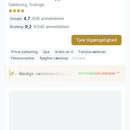
Gøteborg, Sverige
4,7
·
928 anmeldelser
Google
9,2
·
9.045 anmeldelser
Booking
Tjek tilgængelighed
Privat parkering
Spa
Gratis wi-fi
Familieværelser
Fitnesscenter
Røgfrie værelser
+4 mere
Alsidige værelseskategorier
4 fordele
2 ulemper
Alsidige værelseskategorier
Fem varierede spisemuligheder
Udendørs pool med glasbund
Central placering ved messecentret
Livlig atmosfære ved store events