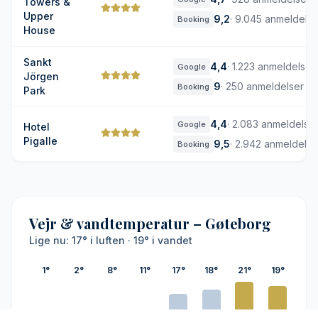
Towers &
Upper
9,2
·
9.045 anmeldelse
Booking
House
Sankt
4,4
·
1.223 anmeldelser
Google
Jörgen
9
·
250 anmeldelser
Booking
Park
4,4
·
2.083 anmeldelse
Google
Hotel
Pigalle
9,5
·
2.942 anmeldelse
Booking
Vejr & vandtemperatur – Gøteborg
Lige nu: 17° i luften · 19° i vandet
1°
2°
8°
11°
17°
18°
21°
19°
18°