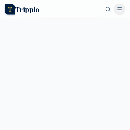
Tripplo
T