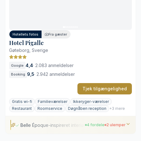
Gennemført skandinavisk interiør
Placering uden for bymidten
Mange besøgende i spidsbelastningsperioder
Hotellets fotos
Fra gæster
Hotel Pigalle
Gøteborg, Sverige
4,4
·
2.083 anmeldelser
Google
9,5
·
2.942 anmeldelser
Booking
Tjek tilgængelighed
Gratis wi-fi
Familieværelser
Ikkeryger-værelser
Restaurant
Roomservice
Døgnåben reception
+3 mere
Belle Époque-inspireret interiør
4 fordele
2 ulemper