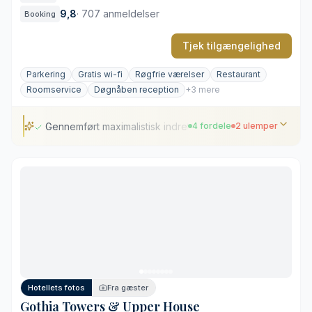
9,8
·
707 anmeldelser
Booking
Tjek tilgængelighed
Parkering
Gratis wi-fi
Røgfrie værelser
Restaurant
Roomservice
Døgnåben reception
+3 mere
Gennemført maximalistisk indretning
4 fordele
2 ulemper
Gennemført maximalistisk indretning
Eksklusive svenskproducerede senge
Central beliggenhed nær transportforbindelser
Moderne integreret værelsesteknologi
Markant og specifik visuel stil
Ingen wellness-faciliteter på hotellet
Hotellets fotos
Fra gæster
Gothia Towers & Upper House