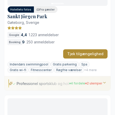
Ventetid ved elevatorerne i myldretiden
Hotellets fotos
Fra gæster
Sankt Jörgen Park
Gøteborg, Sverige
4,4
·
1.223 anmeldelser
Google
9
·
250 anmeldelser
Booking
Tjek tilgængelighed
Indendørs swimmingpool
Gratis parkering
Spa
Gratis wi-fi
Fitnesscenter
Røgfrie værelser
+4 mere
Professionel sportsklub og holdtræning
4 fordele
2 ulemper
Professionel sportsklub og holdtræning
Direkte adgang til 18-hullers golfbane
Omfattende spa-ritual og bassiner