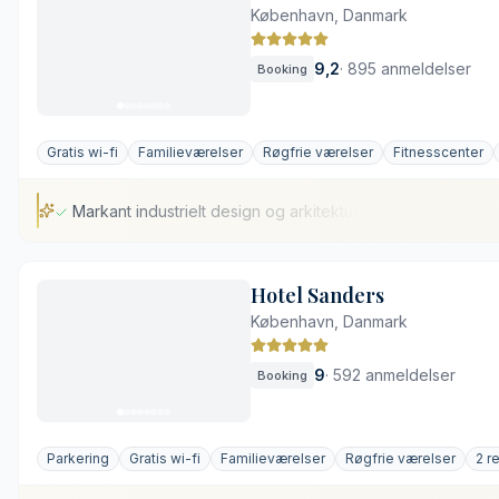
København, Danmark
9,2
·
895 anmeldelser
Booking
Gratis wi-fi
Familieværelser
Røgfrie værelser
Fitnesscenter
Markant industrielt design og arkitektur
Markant industrielt design og arkitektur
Hotel Sanders
Central beliggenhed nær Københavns største seværdighed
København, Danmark
Elegant restaurant og bar på hotellet
Veludstyret fitnessrum på stedet
9
·
592 anmeldelser
Booking
Begrænset naturligt lys på visse værelser
Kompakte standardværelser
Parkering
Gratis wi-fi
Familieværelser
Røgfrie værelser
2 r