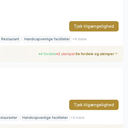
Tjek tilgængelighed
Restaurant
Handicapvenlige faciliteter
+4 mere
4 fordele
2 ulemper
Se fordele og ulemper
er
Tjek tilgængelighed
estauranter
Handicapvenlige faciliteter
+4 mere