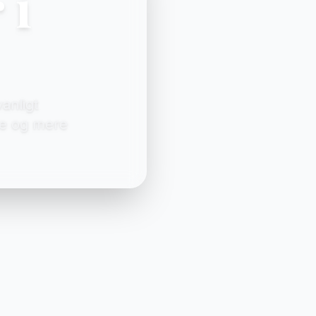
 i
anligt
re og mere