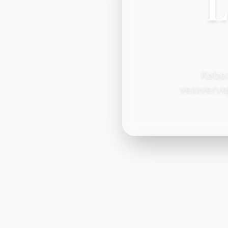
L
Køben
veloverve