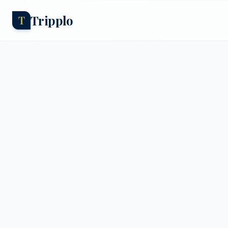
Tripplo
T