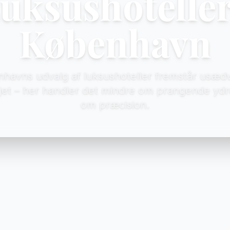
uksushoteller
København
havns udvalg af luksushoteller fremstår usædv
jet – her handler det mindre om prangende yd
om præcision.