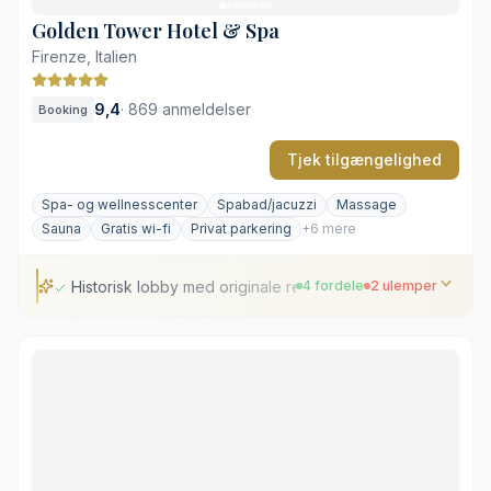
Golden Tower Hotel & Spa
Firenze, Italien
9,4
·
869 anmeldelser
Booking
Tjek tilgængelighed
Spa- og wellnesscenter
Spabad/jacuzzi
Massage
Sauna
Gratis wi-fi
Privat parkering
+6 mere
Historisk lobby med originale renæssancefresker
4 fordele
2 ulemper
Historisk lobby med originale renæssancefresker
Eftertragtet beliggenhed nær Palazzo Strozzi
Veludstyret spaafdeling med termiske faciliteter
Opmærksom og personlig service
Adgang til spaen koster ekstra