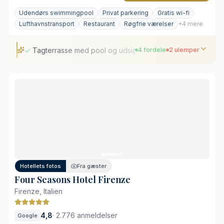
Udendørs swimmingpool
Privat parkering
Gratis wi-fi
Lufthavnstransport
Restaurant
Røgfrie værelser
+4 mere
Tagterrasse med pool og udsigt til Vesuv
4 fordele
2 ulemper
Tagterrasse med pool og udsigt til Vesuv
Håndmalede Vietri-fliser på værelserne
Central beliggenhed i Sorrentos historiske bydel
Klassisk middelhavskøkken med lokale råvarer
Gadebillede og støj fra de centrale gader
Mod gebyr for privat parkering
Hotellets fotos
Fra gæster
Four Seasons Hotel Firenze
Firenze, Italien
4,8
·
2.776 anmeldelser
Google