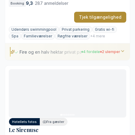
9,3
·
287 anmeldelser
Booking
Tjek tilgængelighed
Udendørs swimmingpool
Privat parkering
Gratis wi-fi
Spa
Familieværelser
Røgfrie værelser
+4 mere
Fire og en halv hektar privat parkanlæg
4 fordele
2 ulemper
Fire og en halv hektar privat parkanlæg
Gastronomi med Michelin-stjerne på Il Palagio
Restaurerede detaljer fra renæssancen
Omfattende spa-faciliteter over to etager
Afstand til Arno-flodens bred
Prisniveauet for suiter med parkudsigt
Hotellets fotos
Fra gæster
Le Sirenuse