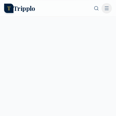
Tripplo
T