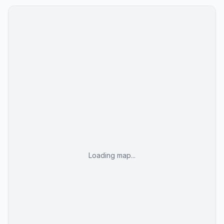
Tre forskellige spisesteder på hotellet
Højt prisniveau i højsæsonen
Begrænset dagslys i værelserne på de nederste
etager
Loading map...