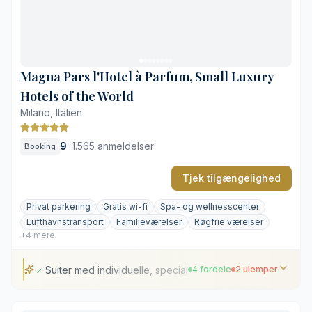
Tennisbane i fuld størrelse helt nede ved vandet
Beliggende uden for byens centrum
Kræver reservation i god tid i højsæsonen
Magna Pars l'Hotel à Parfum, Small Luxury
Hotels of the World
Milano, Italien
9
·
1.565 anmeldelser
Booking
Tjek tilgængelighed
Privat parkering
Gratis wi-fi
Spa- og wellnesscenter
Lufthavnstransport
Familieværelser
Røgfrie værelser
+4 mere
Suiter med individuelle, specialudviklede dufte
4 fordele
2 ulemper
Suiter med individuelle, specialudviklede dufte