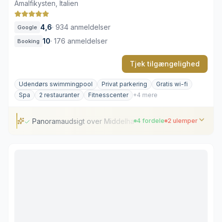
Amalfikysten, Italien
4,6
·
934 anmeldelser
Google
10
·
176 anmeldelser
Booking
Tjek tilgængelighed
Udendørs swimmingpool
Privat parkering
Gratis wi-fi
Spa
2 restauranter
Fitnesscenter
+4 mere
Panoramaudsigt over Middelhavet
4 fordele
2 ulemper
Panoramaudsigt over Middelhavet
Michelin-restaurant og østersbar
Klassisk Amalfi-arkitektur
Kort gåafstand til kysten
Mange trapper og niveauforskelle
Indblik på visse altaner