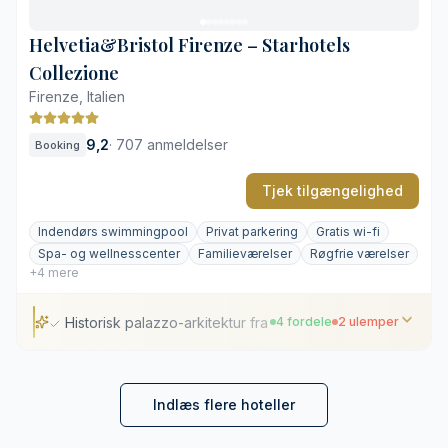
Privat parkering er placeret uden for matriklen
Helvetia&Bristol Firenze – Starhotels
Collezione
Firenze, Italien
9,2
·
707 anmeldelser
Booking
Tjek tilgængelighed
Indendørs swimmingpool
Privat parkering
Gratis wi-fi
Spa- og wellnesscenter
Familieværelser
Røgfrie værelser
+4 mere
Historisk palazzo-arkitektur fra det 19. århundrede
4 fordele
2 ulemper
Historisk palazzo-arkitektur fra det 19. århundrede
Central beliggenhed nær de største seværdigheder
Indlæs flere hoteller
Underjordisk termalspa inspireret af romerske bade