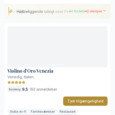
Højtbeliggende udsigt over Firenzes skyline
4 fordele
2 ulemper
Højtbeliggende udsigt over Firenzes skyline
Opvarmet udendørs pool i terrasserede haver
Restaureret renæssancearkitektur
Gratis parkering på lukket ejendom
Køretur nødvendig for at nå centrum
Historisk planløsning kan udfordre gangbesværede
Violino d'Oro Venezia
Venedig, Italien
9,5
·
192 anmeldelser
Booking
Tjek tilgængelighed
Gratis wi-fi
Familieværelser
Restaurant