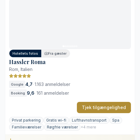
Attraktiv beliggenhed midt i designdistriktet
Fredfyldt gårdhave og grønne oaser
Veludstyret fitnessrum og tyrkisk bad
Høj efterspørgsel under designugen i Milano
Den minimalistiske indretning kan virke kølig
Hotellets fotos
Fra gæster
Hassler Roma
Rom, Italien
4,7
·
1.163 anmeldelser
Google
9,6
·
161 anmeldelser
Booking
Tjek tilgængelighed
Privat parkering
Gratis wi-fi
Lufthavnstransport
Spa
Familieværelser
Røgfrie værelser
+4 mere