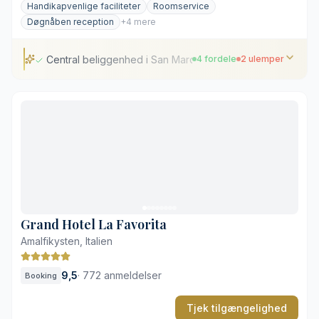
Handikapvenlige faciliteter
Roomservice
Døgnåben reception
+4 mere
Central beliggenhed i San Marco-kvarteret
4 fordele
2 ulemper
Central beliggenhed i San Marco-kvarteret
Udsigt over San Moisè-kanalen
Nænsomt bevarede detaljer fra 1700-tallet
Gode adgangsforhold og elevator
Mindre standardværelser
Lidt støj fra de nærliggende turiststrøg i dagtimerne
Grand Hotel La Favorita
Amalfikysten, Italien
9,5
·
772 anmeldelser
Booking
Tjek tilgængelighed