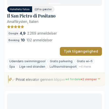
Højt prisniveau for standardværelser
Hotellets fotos
Fra gæster
Il San Pietro di Positano
Amalfikysten, Italien
4,9
·
2.269 anmeldelser
Google
10
·
102 anmeldelser
Booking
Tjek tilgængelighed
Udendørs swimmingpool
Gratis parkering
Gratis wi-fi
Spa
Lige ved stranden
Lufthavnstransport
+4 mere
Privat elevator gennem klippen til stranden
4 fordele
2 ulemper
Privat elevator gennem klippen til stranden
Michelin-gastronomi med råvarer fra egne haver
Havudsigt fra samtlige værelsesterrasser