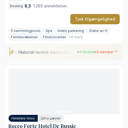
8,5
·
1.289 anmeldelser
Booking
Tjek tilgængelighed
5 swimmingpools
Spa
Gratis parkering
Gratis wi-fi
Familieværelser
Fitnesscenter
+4 mere
Historisk termisk badeanlæg
4 fordele
2 ulemper
Historisk termisk badeanlæg
Placering tæt på Pisa og Lucca
Autentiske freskomalerier fra 1700-tallet
Fem forskellige termiske bassiner
Lydhøre fællesarealer
Varierende stand i sidebygningerne
Hotellets fotos
Fra gæster
Rocco Forte Hotel De Russie