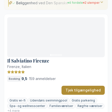
Beliggenhed ved Den Spanske Trappe
4 fordele
2 ulemper
Beliggenhed ved Den Spanske Trappe
Gastronomi med Michelin-stjerne
Panoramaudsigt over Rom
Traditionsrig, familieejet gæstfrihed
Klassisk indretning kan føles tung
Høj aktivitet i de nære omgivelser
Il Salviatino Firenze
Firenze, Italien
9,5
·
159 anmeldelser
Booking
Tjek tilgængelighed
Gratis wi-fi
Udendørs swimmingpool
Gratis parkering
Spa- og wellnesscenter
Familieværelser
Røgfrie værelser
+4 mere