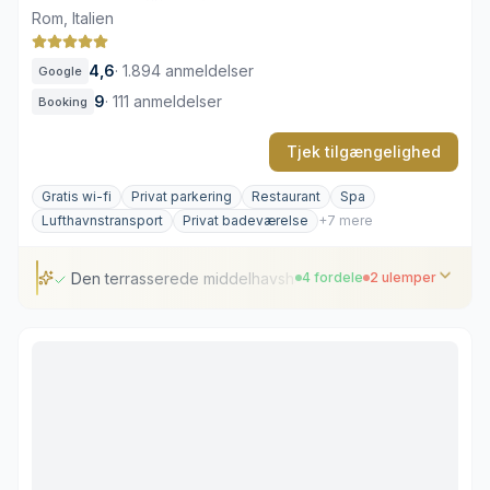
Rom, Italien
4,6
·
1.894 anmeldelser
Google
9
·
111 anmeldelser
Booking
Tjek tilgængelighed
Gratis wi-fi
Privat parkering
Restaurant
Spa
Lufthavnstransport
Privat badeværelse
+7 mere
Den terrasserede middelhavshave
4 fordele
2 ulemper
Den terrasserede middelhavshave
Placering ved Piazza del Popolo
Stemningsfuld gårdhave i Stravinskij Bar
Olga Polizzis stringente indretning
Eftertragtede pladser på terrassen