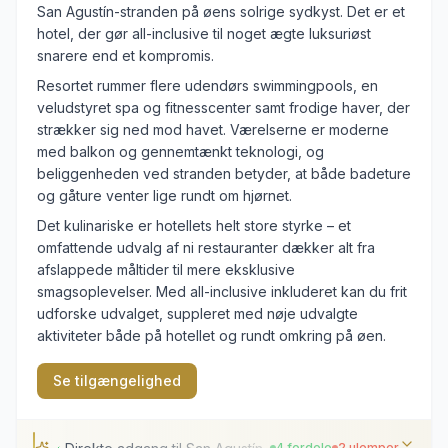
San Agustín-stranden på øens solrige sydkyst. Det er et
hotel, der gør all-inclusive til noget ægte luksuriøst
snarere end et kompromis.
Resortet rummer flere udendørs swimmingpools, en
veludstyret spa og fitnesscenter samt frodige haver, der
strækker sig ned mod havet. Værelserne er moderne
med balkon og gennemtænkt teknologi, og
beliggenheden ved stranden betyder, at både badeture
og gåture venter lige rundt om hjørnet.
Det kulinariske er hotellets helt store styrke – et
omfattende udvalg af ni restauranter dækker alt fra
afslappede måltider til mere eksklusive
smagsoplevelser. Med all-inclusive inkluderet kan du frit
udforske udvalget, suppleret med nøje udvalgte
aktiviteter både på hotellet og rundt omkring på øen.
Se tilgængelighed
4 fordele
2 ulemper