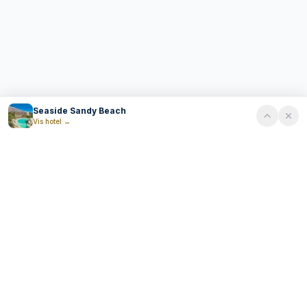
Seaside Sandy Beach
Vis hotel
→
Tripplo
T
+46 722-016786
Rank High AB
Org.nr 559047-8144
Hantverkargatan 53, lgh 1103