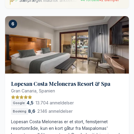
Særpræget maurisk arkitektur
Særpræget maurisk arkitektur
6
Opvarmet pool med hydromassagedyser
Møbleret balkon på alle værelser
Frodige, subtropiske haveanlæg
Badekåber skal bestilles separat
Kort gåtur til stranden
Lopesan Costa Meloneras Resort & Spa
Gran Canaria, Spanien
4,5
·
13.704 anmeldelser
Google
8,6
·
2.146 anmeldelser
Booking
Lopesan Costa Meloneras er et stort, femstjernet
resortområde, kun en kort gåtur fra Maspalomas'