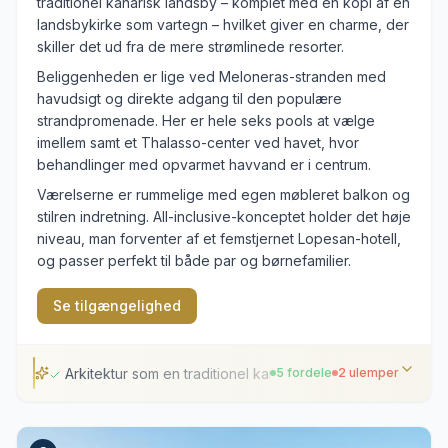
traditionel kanarisk landsby – komplet med en kopi af en
landsbykirke som vartegn – hvilket giver en charme, der
skiller det ud fra de mere strømlinede resorter.
Beliggenheden er lige ved Meloneras-stranden med
havudsigt og direkte adgang til den populære
strandpromenade. Her er hele seks pools at vælge
imellem samt et Thalasso-center ved havet, hvor
behandlinger med opvarmet havvand er i centrum.
Værelserne er rummelige med egen møbleret balkon og
stilren indretning. All-inclusive-konceptet holder det høje
niveau, man forventer af et femstjernet Lopesan-hotell,
og passer perfekt til både par og børnefamilier.
Se tilgængelighed
Arkitektur som en traditionel kanarisk landsby
5 fordele
2 ulemper
Arkitektur som en traditionel kanarisk landsby