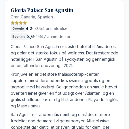
Omfattende laguneformede poolområder
Avanceret hydroterapi og vulkansk spa
Gloria Palace San Agustin
Kort afstand til Maspalomas-klitterne og fyrtårnet
Gran Canaria, Spanien
Gennemført arkitektur inspireret af kolonitiden
4,2
·
7.054 anmeldelser
Google
Mange gæster i højsæsonen
8,6
·
1.647 anmeldelser
Booking
Ekstra gebyr for adgang til visse spafaciliteter
Gloria Palace San Agustín er søsterhotellet til Amadores
og delar det stærke fokus på wellness. Det firestjernede
hotel ligger i San Agustín på sydkysten og gennemgick
en omfattande renovering i 2021.
Kronjuvelen er det store thalassoterapi-center,
suppleret med flere udendørs swimmingpools og en
tagpool med havudsigt. Beliggenheden en smule hævet
over terrænet giver en flot udsigt over Atlanten, og en
gratis shuttlebus kører dig til strandene i Playa del Inglés
og Maspalomas.
San Agustín-stranden nås nemt, og området er mere
fredeligt end de mere livlige nabobyer. All-inclusive-
konceptet gør det til et prisvenligt valg for dem, der