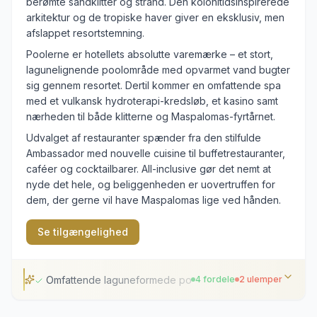
berømte sandklitter og strand. Den kolonitidsinspirerede
arkitektur og de tropiske haver giver en eksklusiv, men
afslappet resortstemning.
Poolerne er hotellets absolutte varemærke – et stort,
lagunelignende poolområde med opvarmet vand bugter
sig gennem resortet. Dertil kommer en omfattende spa
med et vulkansk hydroterapi-kredsløb, et kasino samt
nærheden til både klitterne og Maspalomas-fyrtårnet.
Udvalget af restauranter spænder fra den stilfulde
Ambassador med nouvelle cuisine til buffetrestauranter,
caféer og cocktailbarer. All-inclusive gør det nemt at
nyde det hele, og beliggenheden er uovertruffen for
dem, der gerne vil have Maspalomas lige ved hånden.
Se tilgængelighed
Omfattende laguneformede poolområder
4 fordele
2 ulemper