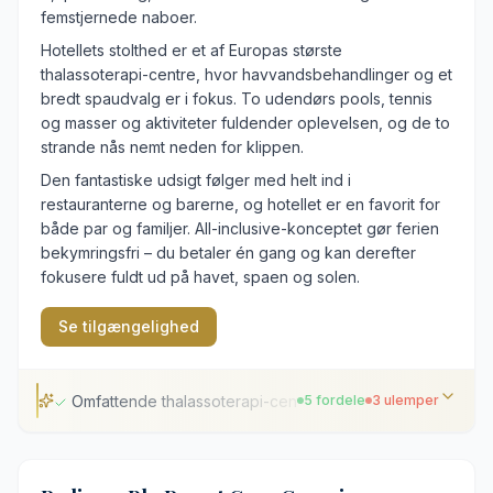
femstjernede naboer.
Hotellets stolthed er et af Europas største
thalassoterapi-centre, hvor havvandsbehandlinger og et
bredt spaudvalg er i fokus. To udendørs pools, tennis
og masser og aktiviteter fuldender oplevelsen, og de to
strande nås nemt neden for klippen.
Den fantastiske udsigt følger med helt ind i
restauranterne og barerne, og hotellet er en favorit for
både par og familjer. All-inclusive-konceptet gør ferien
bekymringsfri – du betaler én gang og kan derefter
fokusere fuldt ud på havet, spaen og solen.
Se tilgængelighed
Omfattende thalassoterapi-center
5 fordele
3 ulemper
Omfattende thalassoterapi-center
Dramatisk beliggenhed på en klippetop