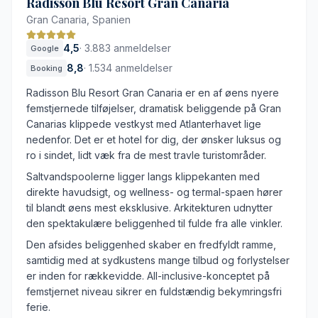
Radisson Blu Resort Gran Canaria
Høj standard for renlighed
Gran Canaria, Spanien
Værtskab i topklasse
4,5
·
3.883 anmeldelser
Google
Ideel placering mellem to strande
8,8
·
1.534 anmeldelser
Booking
Klassisk interiør
Radisson Blu Resort Gran Canaria er en af øens nyere
All-inclusive med begrænsninger
femstjernede tilføjelser, dramatisk beliggende på Gran
Kamp om liggestolene i højsæsonen
Canarias klippede vestkyst med Atlanterhavet lige
nedenfor. Det er et hotel for dig, der ønsker luksus og
ro i sindet, lidt væk fra de mest travle turistområder.
Saltvandspoolerne ligger langs klippekanten med
direkte havudsigt, og wellness- og termal-spaen hører
til blandt øens mest eksklusive. Arkitekturen udnytter
den spektakulære beliggenhed til fulde fra alle vinkler.
Den afsides beliggenhed skaber en fredfyldt ramme,
samtidig med at sydkustens mange tilbud og forlystelser
er inden for rækkevidde. All-inclusive-konceptet på
femstjernet niveau sikrer en fuldstændig bekymringsfri
ferie.