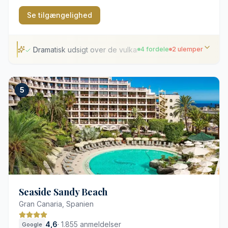
Se tilgængelighed
Dramatisk udsigt over de vulkanske klipper
4 fordele
2 ulemper
Dramatisk udsigt over de vulkanske klipper
5
Omfattende wellness- og termiske faciliteter
Saltvandspools med panoramaudsigt over Atlanten
Fredelig beliggenhed nær Puerto de las Nieves
Langt fra de sydlige turistområder
Begrænset antal parkeringspladser på stedet
Seaside Sandy Beach
Gran Canaria, Spanien
4,6
·
1.855 anmeldelser
Google