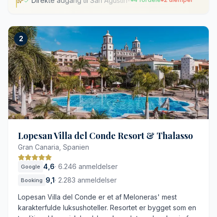
Direkte adgang til San Agustín-stranden
Direkte adgang til San Agustín-stranden
2
Kuraterede og lokalt forankrede gæsteoplevelser
Omfattende gastronomisk program med ni restauranter
Integreret moderne teknologi på værelserne
Afstand til øens primære natteliv
Resortets betydelige størrelse
Lopesan Villa del Conde Resort & Thalasso
Gran Canaria, Spanien
4,6
·
6.246 anmeldelser
Google
9,1
·
2.283 anmeldelser
Booking
Lopesan Villa del Conde er et af Meloneras' mest
karakterfulde luksushoteller. Resortet er bygget som en