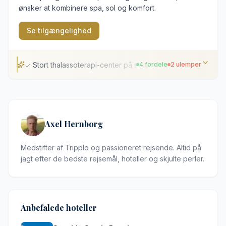
ønsker at kombinere spa, sol og komfort.
Se tilgængelighed
Stort thalassoterapi-center på stedet
4 fordele
2 ulemper
Stort thalassoterapi-center på stedet
Højtbeliggende udsigt over Atlanterhavet
Flere udendørs swimmingpools
Axel Hernborg
Nem adgang til stranden i San Agustín
Medstifter af Tripplo og passioneret rejsende. Altid på
Kuperet terræn kræver en gåtur op ad bakke
jagt efter de bedste rejsemål, hoteller og skjulte perler.
Indretningen fremstår en smule dateret
Anbefalede hoteller