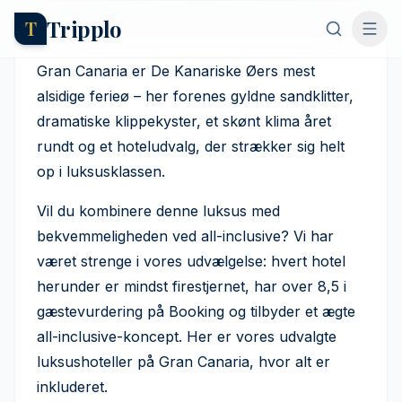
Tripplo
T
7 luksuriøse all-inclusive-
hoteller på Gran Canaria
Gran Canaria er De Kanariske Øers mest
alsidige ferieø – her forenes gyldne sandklitter,
Axel Hernborg
·
23. oktober 2025
dramatiske klippekyster, et skønt klima året
rundt og et hoteludvalg, der strækker sig helt
op i luksusklassen.
Vil du kombinere denne luksus med
bekvemmeligheden ved all-inclusive? Vi har
været strenge i vores udvælgelse: hvert hotel
herunder er mindst firestjernet, har over 8,5 i
gæstevurdering på Booking og tilbyder et ægte
all-inclusive-koncept. Her er vores udvalgte
luksushoteller på Gran Canaria, hvor alt er
inkluderet.