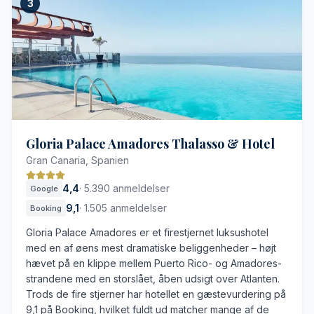
3
Thalasso-center med behandlinger baseret på
havvand
Seks forskellige udendørs poolområder
Direkte adgang til strandpromenaden i Meloneras
Rummelige værelser med møblerede altaner
Det vidstrakte område kræver en del gang
Behandlinger i spa-afdelingen kræver forudbestilling
Gloria Palace Amadores Thalasso & Hotel
Gran Canaria, Spanien
4,4
·
5.390 anmeldelser
Google
9,1
·
1.505 anmeldelser
Booking
Gloria Palace Amadores er et firestjernet luksushotel
med en af øens mest dramatiske beliggenheder – højt
hævet på en klippe mellem Puerto Rico- og Amadores-
strandene med en storslået, åben udsigt over Atlanten.
Trods de fire stjerner har hotellet en gæstevurdering på
9,1 på Booking, hvilket fuldt ud matcher mange af de