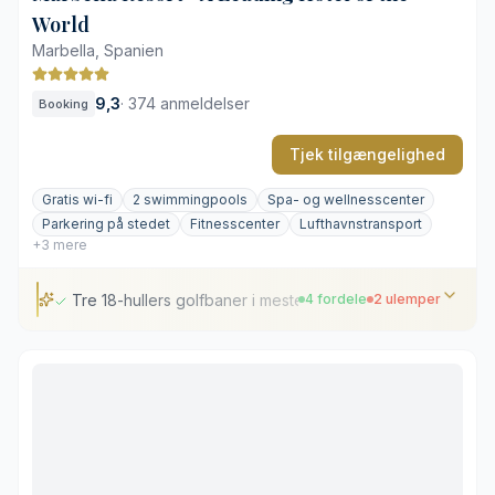
World
Stranden er ikke resortets stærkeste aktiv
Marbella, Spanien
Bordreservationer kræver tidlig planlægning
9,3
·
374 anmeldelser
Booking
Tjek tilgængelighed
Gratis wi-fi
2 swimmingpools
Spa- og wellnesscenter
Parkering på stedet
Fitnesscenter
Lufthavnstransport
+3 mere
Tre 18-hullers golfbaner i mesterskabsklasse
4 fordele
2 ulemper
Tre 18-hullers golfbaner i mesterskabsklasse
Palatslignende, toscansk arkitektur og haver
Stort wellness-spa i klassisk romersk stil
Adgang til privat strandklub ved kysten
Placeret i baglandet væk fra stranden