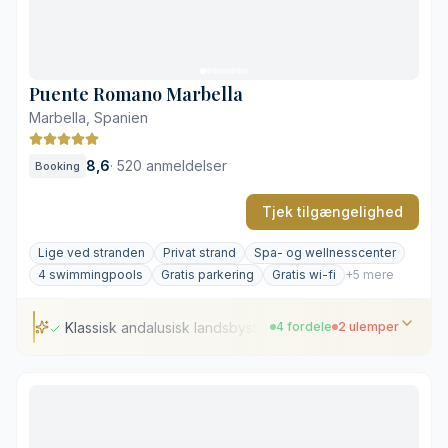
Poolområdet kan blive tætpakket
Høje priser i højsæsonen
Puente Romano Marbella
Marbella, Spanien
8,6
·
520 anmeldelser
Booking
Tjek tilgængelighed
Lige ved stranden
Privat strand
Spa- og wellnesscenter
4 swimmingpools
Gratis parkering
Gratis wi-fi
+5 mere
Klassisk andalusisk landsbystil
4 fordele
2 ulemper
Klassisk andalusisk landsbystil
Tennisbaner af international standard
Omfattende og varieret gastronomiscene