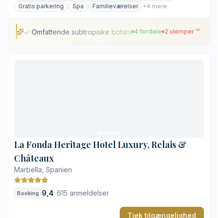
Gratis parkering
Spa
Familieværelser
+4 mere
Omfattende subtropiske botaniske haver
4 fordele
2 ulemper
Omfattende subtropiske botaniske haver
Direkte adgang til stranden på Golden Mile
Fem forskellige gastronomiske koncepter
Private terrasser til samtlige værelser
Store afstande mellem hotellets faciliteter
Stor efterspørgsel på beach clubben i højsæsonen
La Fonda Heritage Hotel Luxury, Relais &
Châteaux
Marbella, Spanien
9,4
·
615 anmeldelser
Booking
Tjek tilgængelighed