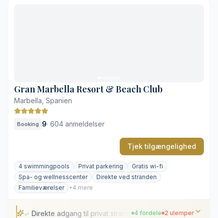
Opvarmet udendørs pool hele året
Gennemført middelhavskøkken
Gennemtænkte wellness- og træningsfaciliteter
Gratis privat parkering på området
Placeret tilbagetrukket fra stranden
Få faciliteter til større børnefamilier
Gran Marbella Resort & Beach Club
Marbella, Spanien
9
·
604 anmeldelser
Booking
Tjek tilgængelighed
4 swimmingpools
Privat parkering
Gratis wi-fi
Spa- og wellnesscenter
Direkte ved stranden
Familieværelser
+4 mere
Direkte adgang til privat strand
4 fordele
2 ulemper