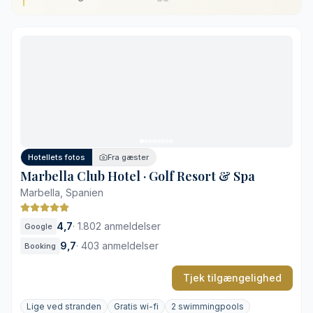
Fremragende strandbeliggenhed i centrum
Historisk charme i moderne rammer
Tre indbydende udendørs pools
Veludstyret spa- og wellnessafdeling
Stor efterspørgsel i højsæsonen
Parkering på området mod betaling
Hotellets fotos
Fra gæster
Marbella Club Hotel · Golf Resort & Spa
Marbella, Spanien
4,7
·
1.802 anmeldelser
Google
9,7
·
403 anmeldelser
Booking
Tjek tilgængelighed
Lige ved stranden
Gratis wi-fi
2 swimmingpools