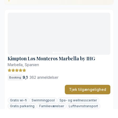
Direkte adgang til privat strand
Fire tempererede udendørs pools
Gennemtænkte middelhavsmenuer
Omfattende spa- og wellnessområde
Ekstra gebyr for privat parkering
Livlig aktivitet ved poolerne i højsæsonen
Kimpton Los Monteros Marbella by IHG
Marbella, Spanien
9,1
·
362 anmeldelser
Booking
Tjek tilgængelighed
Gratis wi-fi
Swimmingpool
Spa- og wellnesscenter
Gratis parkering
Familieværelser
Lufthavnstransport
+4 mere