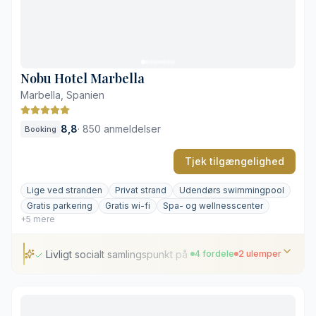
Direkte adgang til stranden på Golden Mile
Højt aktivitetsniveau i højsæsonen
Spredt layout kræver en del gang
Nobu Hotel Marbella
Marbella, Spanien
8,8
·
850 anmeldelser
Booking
Tjek tilgængelighed
Lige ved stranden
Privat strand
Udendørs swimmingpool
Gratis parkering
Gratis wi-fi
Spa- og wellnesscenter
+5 mere
Livligt socialt samlingspunkt på Plazaen
4 fordele
2 ulemper
Livligt socialt samlingspunkt på Plazaen
Afsondret privat strandområde