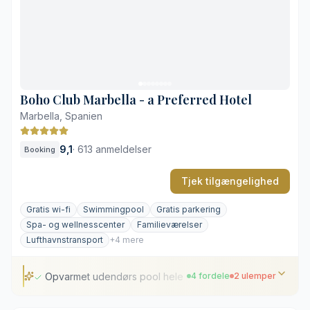
Eksklusiv natklub på hotellet
Sofistikerede wellness- og spafaciliteter
Kort gåtur til stranden
Mulighed for støj nær Plazaen
Boho Club Marbella - a Preferred Hotel
Marbella, Spanien
9,1
·
613 anmeldelser
Booking
Tjek tilgængelighed
Gratis wi-fi
Swimmingpool
Gratis parkering
Spa- og wellnesscenter
Familieværelser
Lufthavnstransport
+4 mere
Opvarmet udendørs pool hele året
4 fordele
2 ulemper