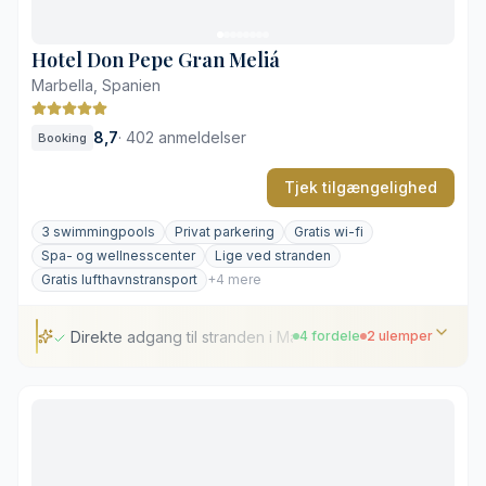
Resortets størrelse kræver en del gang
Hotel Don Pepe Gran Meliá
Marbella, Spanien
8,7
·
402 anmeldelser
Booking
Tjek tilgængelighed
3 swimmingpools
Privat parkering
Gratis wi-fi
Spa- og wellnesscenter
Lige ved stranden
Gratis lufthavnstransport
+4 mere
Direkte adgang til stranden i Marbella
4 fordele
2 ulemper
Direkte adgang til stranden i Marbella
Gåafstand til Marbellas gamle bydel
Syv varierede restauranter på hotellet
Gratis lufthavnstransport