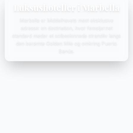
Luksushoteller i Marbella
Marbella er Middelhavets mest eksklusive
adresse: en destination, hvor femstjernet
standard møder et solbeskinnede strandliv langs
den berømte Golden Mile og omkring Puerto
Banús.