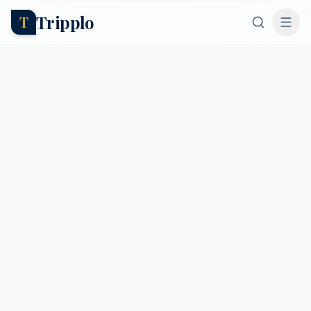
Tripplo
T