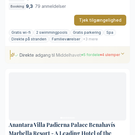
9,3
·
79 anmeldelser
Booking
Tjek tilgængelighed
Gratis wi-fi
2 swimmingpools
Gratis parkering
Spa
Direkte på stranden
Familieværelser
+3 mere
Direkte adgang til Middelhavets kystlinje ved Estepona
5 fordele
4 ulemper
Direkte adgang til Middelhavets kystlinje ved Estepona
Gennemført termisk kredsløb og spa-faciliteter
Dedikerede zoner til både familier og par
Varierede spisemuligheder på tværs af flere
restauranter
Højt og professionelt serviceniveau
Moderne design mangler regionale arkitektoniske
Anantara Villa Padierna Palace Benahavís
detaljer
Marbella Resort - A Leading Hotel of the
Kræver transport at nå Estepona centrum