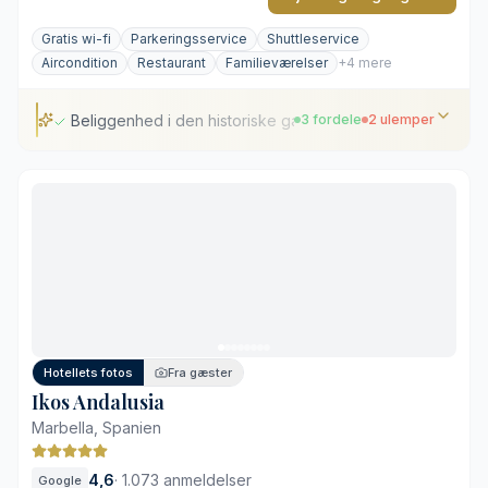
Gratis wi-fi
Parkeringsservice
Shuttleservice
Aircondition
Restaurant
Familieværelser
+4 mere
Beliggenhed i den historiske gamle bydel
3 fordele
2 ulemper
Beliggenhed i den historiske gamle bydel
Raffineret Relais & Châteaux-gastronomi
Restaurerede andalusiske detaljer
Begrænsede parkeringsmuligheder
Ingen direkte adgang til stranden
Hotellets fotos
Fra gæster
Ikos Andalusia
Marbella, Spanien
4,6
·
1.073 anmeldelser
Google