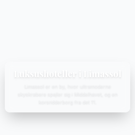
Luksushoteller i Limassol
Limassol er en by, hvor ultramoderne
skyskrabere spejler sig i Middelhavet, og en
korsridderborg fra det 11.