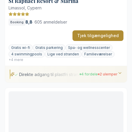
St Raphael Resort & Marina
Limassol, Cypern
8,8
·
605 anmeldelser
Booking
Tjek tilgængelighed
Gratis wi-fi
Gratis parkering
Spa- og wellnesscenter
4 swimmingpools
Lige ved stranden
Familieværelser
+4 mere
Direkte adgang til plastfri strand
4 fordele
2 ulemper
Direkte adgang til plastfri strand
Privat marina med vandsport
Varierede gastronomiske oplevelser
Indbydende poolområder og spa
Ligger uden for Limassols centrum