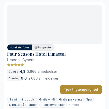
Direkte adgang til sandstranden
Stort udvalg af indendørs og udendørs pools
Omfattende spa- og wellnessafdeling på 1.250 m²
Flere varierede spisesteder på hotellet
Livlig atmosfære i højsæsonen
Afstand til Limassols historiske centrum
Hotellets fotos
Fra gæster
Four Seasons Hotel Limassol
Limassol, Cypern
4,8
·
2.666 anmeldelser
Google
9,6
·
2.086 anmeldelser
Booking
Tjek tilgængelighed
3 swimmingpools
Gratis wi-fi
Gratis parkering
Spa
Direkte på stranden
Familieværelser
+4 mere