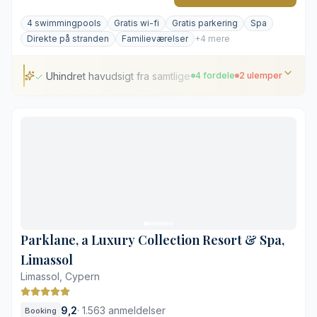
4 swimmingpools
Gratis wi-fi
Gratis parkering
Spa
Direkte på stranden
Familieværelser
+4 mere
Uhindret havudsigt fra samtlige værelser
4 fordele
2 ulemper
Uhindret havudsigt fra samtlige værelser
Gastronomi anført af Michelin-kokke
Omfattende holistisk wellness-center på 3.000 m²
Saltvands-infinitypools i flere niveauer
Placeret uden for det historiske centrum
Bordreservation kræver god planlægning
Parklane, a Luxury Collection Resort & Spa,
Limassol
Limassol, Cypern
9,2
·
1.563 anmeldelser
Booking