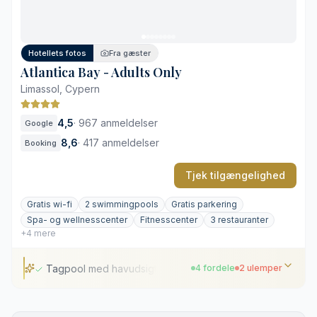
Beliggende uden for Limassol
Klassisk indretning med et ældre præg
Hotellets fotos
Fra gæster
Atlantica Bay - Adults Only
Limassol, Cypern
4,5
·
967 anmeldelser
Google
8,6
·
417 anmeldelser
Booking
Tjek tilgængelighed
Gratis wi-fi
2 swimmingpools
Gratis parkering
Spa- og wellnesscenter
Fitnesscenter
3 restauranter
+4 mere
Tagpool med havudsigt
4 fordele
2 ulemper
Tagpool med havudsigt