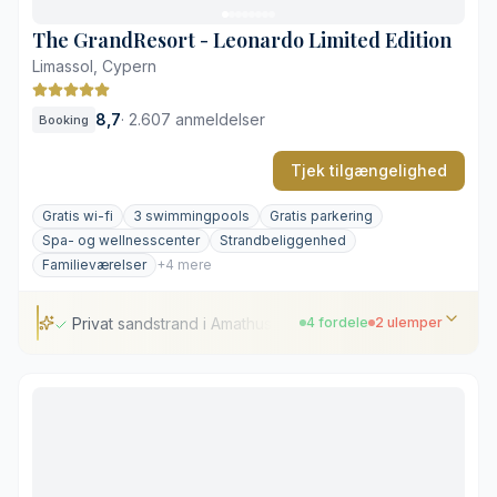
Livlig stemning i højsæsonen
The GrandResort - Leonardo Limited Edition
Limassol, Cypern
8,7
·
2.607 anmeldelser
Booking
Tjek tilgængelighed
Gratis wi-fi
3 swimmingpools
Gratis parkering
Spa- og wellnesscenter
Strandbeliggenhed
Familieværelser
+4 mere
Privat sandstrand i Amathus
4 fordele
2 ulemper
Privat sandstrand i Amathus
Frodige, tropiske haveanlæg
Varieret internationalt køkken
Omfattende wellnessfaciliteter