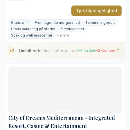
Tjek tilgængelighed
Gratis wi-fi
Fremragende morgenmad
4 swimmingpools
Gratis parkering på stedet
5 restauranter
Spa- og wellnesscenter
+5 mere
Omfattende thalassoterapi og Kalloni Spa
4 fordele
2 ulemper
Omfattende thalassoterapi og Kalloni Spa
Kulinarisk variation fordelt på fem restauranter
Vidstrakt sandstrand og frodige haver
Gennemførte faciliteter til børnefamilier
Højt prisniveau på mad og aktiviteter
Ligger i køreafstand fra Limassols centrum
City of Dreams Mediterranean - Integrated
Resort, Casino & Entertainment