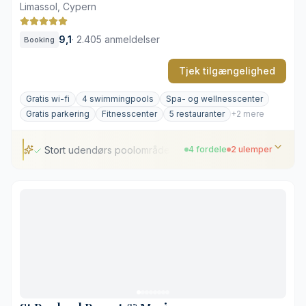
Limassol, Cypern
9,1
·
2.405 anmeldelser
Booking
Tjek tilgængelighed
Gratis wi-fi
4 swimmingpools
Spa- og wellnesscenter
Gratis parkering
Fitnesscenter
5 restauranter
+2 mere
Stort udendørs poolområde
4 fordele
2 ulemper
Stort udendørs poolområde
Varierede gastronomiske oplevelser
Omfattende spa- og wellnessfaciliteter
Privat balkon til samtlige værelser
Store afstande inden for resortet
Livlig atmosfære på travle tidspunkter