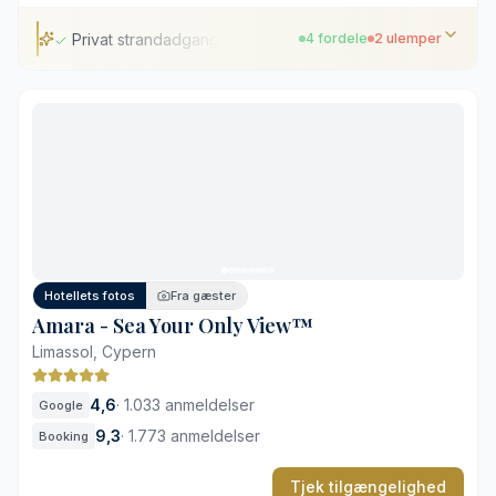
Privat strandadgang
4 fordele
2 ulemper
Privat strandadgang
Selvstændigt drevet hotel
Store tropiske haveanlæg
Flere anerkendte restauranter
Høj belægning i højsæsonen
Beliggenhed uden for centrum
Hotellets fotos
Fra gæster
Amara - Sea Your Only View™
Limassol, Cypern
4,6
·
1.033 anmeldelser
Google
9,3
·
1.773 anmeldelser
Booking
Tjek tilgængelighed