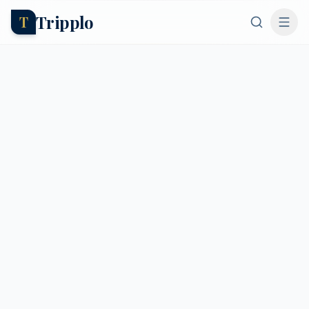
Tripplo
T