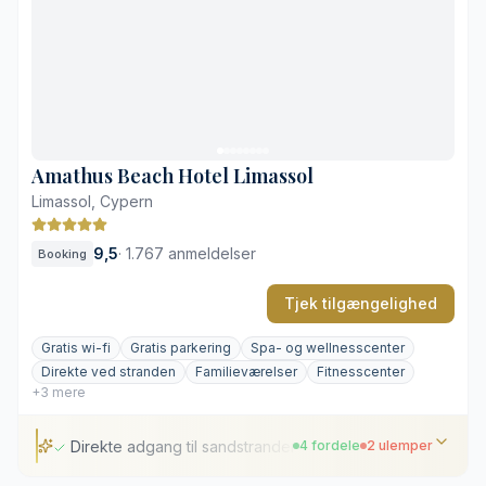
To oplyste tennisbaner
Varierede restaurantkoncepter
Stort laguneformet poolområde
Afstand til den historiske bydel
Klassisk indrettet lobby
Amathus Beach Hotel Limassol
Limassol, Cypern
9,5
·
1.767 anmeldelser
Booking
Tjek tilgængelighed
Gratis wi-fi
Gratis parkering
Spa- og wellnesscenter
Direkte ved stranden
Familieværelser
Fitnesscenter
+3 mere
Direkte adgang til sandstranden
4 fordele
2 ulemper