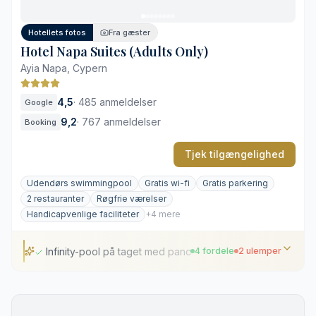
Fokus på faciliteter på selve hotellet
Hotellets fotos
Fra gæster
Hotel Napa Suites (Adults Only)
Ayia Napa, Cypern
4,5
·
485 anmeldelser
Google
9,2
·
767 anmeldelser
Booking
Tjek tilgængelighed
Udendørs swimmingpool
Gratis wi-fi
Gratis parkering
2 restauranter
Røgfrie værelser
Handicapvenlige faciliteter
+4 mere
Infinity-pool på taget med panoramaudsigt
4 fordele
2 ulemper
Infinity-pool på taget med panoramaudsigt
Intelligent lys- og klimastyring på værelserne