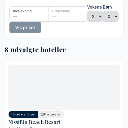
Voksne
Børn
Indtjekning
Udtjekning
—
—
Vis priser
8 udvalgte hoteller
Hotellets fotos
Fra gæster
NissiBlu Beach Resort