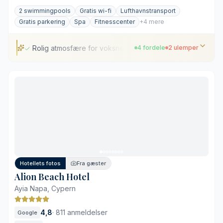
2 swimmingpools
Gratis wi-fi
Lufthavnstransport
Gratis parkering
Spa
Fitnesscenter
+4 mere
Rolig atmosfære for voksne
4 fordele
2 ulemper
Rolig atmosfære for voksne
Glasaltaner med ubrudt udsigt
Tæt på Maistrali-stranden
Tre varierede restauranter
Afstand til nattelivet
Gåtur til de bedste sandstrande
Hotellets fotos
Fra gæster
Alion Beach Hotel
Ayia Napa, Cypern
4,8
·
811 anmeldelser
Google