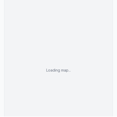
Rolige rammer kun for voksne
Højtbeliggende med udsigt over byen
Placeret i kuperet terræn væk fra stranden
Livlig musik ved poolen i dagtimerne
Loading map...