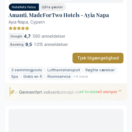
Hotellets fotos
Fra gæster
Amanti, MadeForTwo Hotels - Ayia Napa
Ayia Napa, Cypern
4,7
·
590 anmeldelser
Google
9,5
·
1.015 anmeldelser
Booking
Tjek tilgængelighed
3 swimmingpools
Lufthavnstransport
Røgfrie værelser
Spa
Gratis wi-fi
Roomservice
+4 mere
Gennemført voksenkoncept med fokus på par
4 fordele
3 ulemper
Gennemført voksenkoncept med fokus på par
Gastronomisk bredde med fire restauranter
Omfattende wellness og tre swimmingpools
Central beliggenhed nær havnen i Ayia Napa