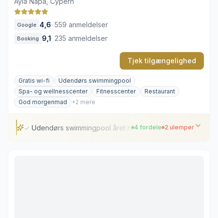
Ayia Napa, Cypern
4,6
·
559 anmeldelser
Google
9,1
·
235 anmeldelser
Booking
Tjek tilgængelighed
Gratis wi-fi
Udendørs swimmingpool
Spa- og wellnesscenter
Fitnesscenter
Restaurant
God morgenmad
+2 mere
Udendørs swimmingpool året rundt
4 fordele
2 ulemper
Udendørs swimmingpool året rundt
Fredfyldt atmosfære kun for voksne
Omfattende wellness- og spafaciliteter
Varierede middelhavsretter
Afstand til selve stranden