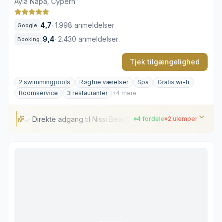
Ayia Napa, Cypern
4,7
·
1.998 anmeldelser
Google
9,4
·
2.430 anmeldelser
Booking
Tjek tilgængelighed
2 swimmingpools
Røgfrie værelser
Spa
Gratis wi-fi
Roomservice
3 restauranter
+4 mere
Direkte adgang til Nissi Beach
4 fordele
2 ulemper
Direkte adgang til Nissi Beach
Swimmingpools til alle sæsoner
Gastronomisk mangfoldighed
Velanlagte tropiske haver
Livlig atmosfære i højsæsonen
Stramt, minimalistisk interiør