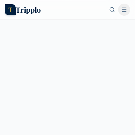
Tripplo
T