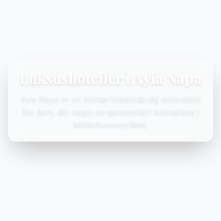
Luksushoteller i Ayia Napa
Ayia Napa er en bemærkelsesværdig destination
for dem, der søger en gennemført luksusferie i
Middelhavsområdet.