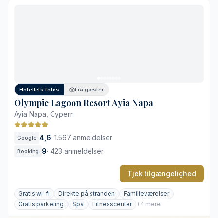
Fredfyldt atmosfære kun for voksne
Morgenmad tilpasset alle diæter
Smuk infinity-pool og frodige haver
Private balkoner med pooludsigt
Ikke egnet til børnefamilier
Rift om pladserne ved poolen
Hotellets fotos
Fra gæster
Olympic Lagoon Resort Ayia Napa
Ayia Napa, Cypern
4,6
·
1.567 anmeldelser
Google
9
·
423 anmeldelser
Booking
Tjek tilgængelighed
Gratis wi-fi
Direkte på stranden
Familieværelser
Gratis parkering
Spa
Fitnesscenter
+4 mere