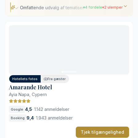
Omfattende udvalg af tematiserede pools
4 fordele
2 ulemper
Omfattende udvalg af tematiserede pools
Få skridt til Landa Golden Beach
Bred palet af gastronomiske indslag
Skarpt opdelte voksen- og familiezoner
Livlig atmosfære i højsæsonen
Store afstande inden for resortet
Hotellets fotos
Fra gæster
Amarande Hotel
Ayia Napa, Cypern
4,5
·
1.142 anmeldelser
Google
9,4
·
1.943 anmeldelser
Booking
Tjek tilgængelighed