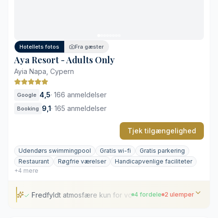
Konceptet er primært målrettet par
Kort gåtur til kystens strande
Stramt, moderne design uden rustik charme
Hotellets fotos
Fra gæster
Aya Resort - Adults Only
Ayia Napa, Cypern
4,5
·
166 anmeldelser
Google
9,1
·
165 anmeldelser
Booking
Tjek tilgængelighed
Udendørs swimmingpool
Gratis wi-fi
Gratis parkering
Restaurant
Røgfrie værelser
Handicapvenlige faciliteter
+4 mere
Fredfyldt atmosfære kun for voksne
4 fordele
2 ulemper