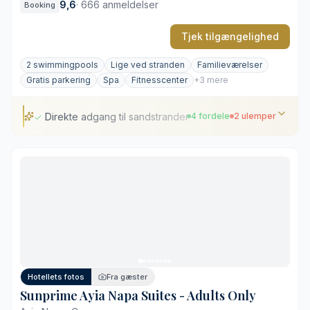
9,6
·
666 anmeldelser
Booking
Tjek tilgængelighed
2 swimmingpools
Lige ved stranden
Familieværelser
Gratis parkering
Spa
Fitnesscenter
+3 mere
Direkte adgang til sandstranden i Grecian Bay
4 fordele
2 ulemper
Direkte adgang til sandstranden i Grecian Bay
Anlagte middelhavshaver med palmer
Moderne værelser med private altaner
Varierede spisemuligheder ved pool og indendørs
Placering ved populær offentlig strand
Afdæmpet atmosfære efter mørkets frembrud
Hotellets fotos
Fra gæster
Sunprime Ayia Napa Suites - Adults Only