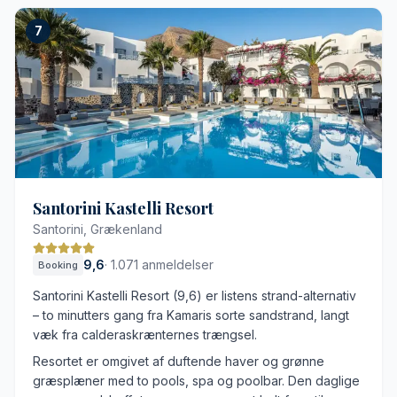
Panoramaudsigt over vulkancalderaen
7
Klassisk kykladisk hulearkitektur
Fire forskelligartede restauranter
Holistisk spa med udsigt fra klippeskrænten
Stejle trapper og ujævne stenstier
Indblik til visse private terrasser
Santorini Kastelli Resort
Santorini, Grækenland
9,6
·
1.071 anmeldelser
Booking
Santorini Kastelli Resort (9,6) er listens strand-alternativ
– to minutters gang fra Kamaris sorte sandstrand, langt
væk fra calderaskrænternes trængsel.
Resortet er omgivet af duftende haver og grønne
græsplæner med to pools, spa og poolbar. Den daglige