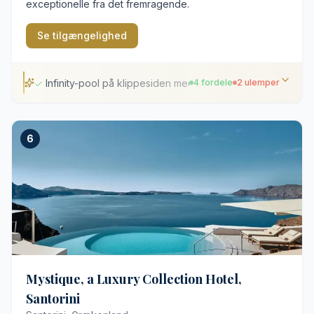
exceptionelle fra det fremragende.
Se tilgængelighed
Infinity-pool på klippesiden med udsigt over Calderaen
4 fordele
2 ulemper
Infinity-pool på klippesiden med udsigt over Calderaen
6
Privat motoryacht til sejlads i Det Ægæiske Hav
Suites indrettet med originale antikviteter
Egen privat parkering ved hotellet
Mange trapper på grund af det stejle terræn
Stor efterspørgsel kræver tidlig reservation
Mystique, a Luxury Collection Hotel,
Santorini