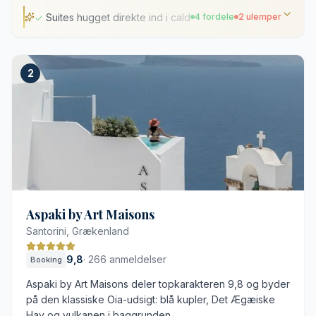
Suites hugget direkte ind i calderaklippen
4 fordele
2 ulemper
Suites hugget direkte ind i calderaklippen
2
Private udendørs boblebade med havudsigt
Fredelig beliggenhed i gåafstand til Oia
Prisbelønnet gastronomi på Lycabettus Restaurant
Stejle trapper og stier på hotellets område
Begrænset privatliv på visse af de lavere terrasser
Aspaki by Art Maisons
Santorini, Grækenland
9,8
·
266 anmeldelser
Booking
Aspaki by Art Maisons deler topkarakteren 9,8 og byder
på den klassiske Oia-udsigt: blå kupler, Det Ægæiske
Hav og vulkanen i baggrunden.