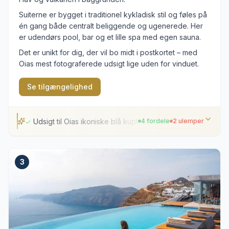
Suiterne er bygget i traditionel kykladisk stil og føles på
én gang både centralt beliggende og ugenerede. Her
er udendørs pool, bar og et lille spa med egen sauna.
Det er unikt for dig, der vil bo midt i postkortet – med
Oias mest fotograferede udsigt lige uden for vinduet.
Se tilgængelighed
Udsigt til Oias ikoniske blå kupler
4 fordele
2 ulemper
Udsigt til Oias ikoniske blå kupler
3
Klassisk cykladisk arkitektur og design
Spa-område med sauna
Central beliggenhed med private suiter
Stejle trapper og stier langs klippesiden
Begrænset plads omkring den primære pool