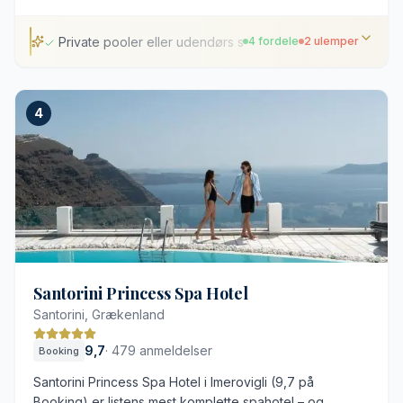
Private pooler eller udendørs spabade
4 fordele
2 ulemper
Private pooler eller udendørs spabade
4
Solnedgangsudsigt over calderaen
Fredelig beliggenhed mellem Fira og Oia
Moderne design med eksklusive materialer
Stor efterspørgsel kræver tidlig reservation
Mange trapper og stejlt terræn
Santorini Princess Spa Hotel
Santorini, Grækenland
9,7
·
479 anmeldelser
Booking
Santorini Princess Spa Hotel i Imerovigli (9,7 på
Booking) er listens mest komplette spahotel – og