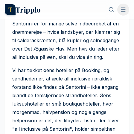
Tripplo
T
All inclusive på Santorini?
Sandheden – og øens 7
Santorini er for mange selve indbegrebet af en
bedste luksushoteller
drømmerejse – hvide landsbyer, der klamrer sig
til calderaskrænten, blå kupler og solnedgange
Axel Hernborg
·
17. juni 2023
over Det Ægæiske Hav. Men hvis du leder efter
all inclusive på øen, skal du vide én ting.
Vi har tjekket øens hoteller på Booking, og
sandheden er, at ægte all inclusive i praktisk
forstand ikke findes på Santorini – ikke engang
blandt de femstjernede strandhoteller. Øens
luksushoteller er små boutiquehoteller, hvor
morgenmad, halvpension og nogle gange
helpension er det, der tilbydes. Lister, der lover
"all inclusive på Santorini", holder simpelthen