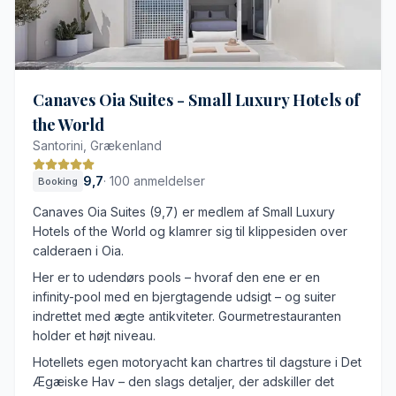
Mange stejle trapper på området
Få spisemuligheder i gåafstand
Canaves Oia Suites - Small Luxury Hotels of
the World
Santorini, Grækenland
9,7
·
100 anmeldelser
Booking
Canaves Oia Suites (9,7) er medlem af Small Luxury
Hotels of the World og klamrer sig til klippesiden over
calderaen i Oia.
Her er to udendørs pools – hvoraf den ene er en
infinity-pool med en bjergtagende udsigt – og suiter
indrettet med ægte antikviteter. Gourmetrestauranten
holder et højt niveau.
Hotellets egen motoryacht kan chartres til dagsture i Det
Ægæiske Hav – den slags detaljer, der adskiller det