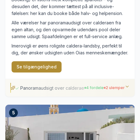
desuden det, der kommer tættest på all inclusive-
følelsen: her kan du booke både halv- og helpension.
Alle værelser har panoramaudsigt over calderaen fra
egen altan, og den opvarmede udendørs pool deler
samme udsigt. Spaafdelingen er et full-service anlæg.
Imerovigli er øens roligste caldera-landsby, perfekt til
dig, der ønsker udsigten uden Oias menneskemængder.
Se tilgængelighed
Panoramaudsigt over calderaen fra alle værelser
4 fordele
2 ulemper
Panoramaudsigt over calderaen fra alle værelser
5
Egen fuldt udstyret spa- og wellnessafdeling
Opvarmet udendørspool med havudsigt
Fredfyldt beliggenhed i rolige Imerovigli