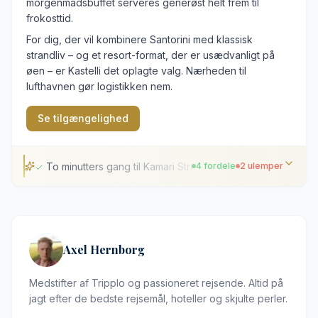
morgenmadsbuffet serveres generøst helt frem til
frokosttid.
For dig, der vil kombinere Santorini med klassisk
strandliv – og et resort-format, der er usædvanligt på
øen – er Kastelli det oplagte valg. Nærheden til
lufthavnen gør logistikken nem.
Se tilgængelighed
To minutters gang til Kamari Strand
4 fordele
2 ulemper
To minutters gang til Kamari Strand
Morgenmadsbuffet serveres helt til kl. 12
Uforstyrret beliggenhed i en frodig have
Axel Hernborg
Kort afstand til Santorinis lufthavn
Medstifter af Tripplo og passioneret rejsende. Altid på
Ingen udsigt over Calderaen
jagt efter de bedste rejsemål, hoteller og skjulte perler.
Kamari Strand består af grove, mørke lavasten