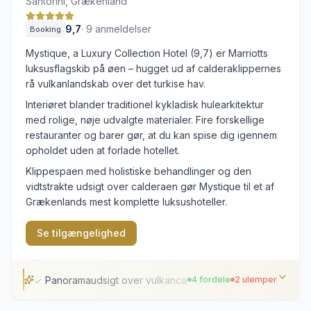
Santorini, Grækenland
9,7
·
9 anmeldelser
Booking
Mystique, a Luxury Collection Hotel (9,7) er Marriotts
luksusflagskib på øen – hugget ud af calderaklippernes
rå vulkanlandskab over det turkise hav.
Interiøret blander traditionel kykladisk hulearkitektur
med rolige, nøje udvalgte materialer. Fire forskellige
restauranter og barer gør, at du kan spise dig igennem
opholdet uden at forlade hotellet.
Klippespaen med holistiske behandlinger og den
vidtstrakte udsigt over calderaen gør Mystique til et af
Grækenlands mest komplette luksushoteller.
Se tilgængelighed
Panoramaudsigt over vulkancalderaen
4 fordele
2 ulemper