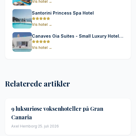
Vis hotel
→
Santorini Princess Spa Hotel
Vis hotel
→
Canaves Oia Suites - Small Luxury Hotels
of the World
Vis hotel
→
Relaterede artikler
9 luksuriøse voksenhoteller på Gran
Canaria
Axel Hernborg
·
25. juli 2026