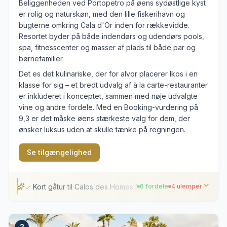
Beliggenheden ved Portopetro på øens sydøstlige kyst
er rolig og naturskøn, med den lille fiskerihavn og
bugterne omkring Cala d'Or inden for rækkevidde.
Resortet byder på både indendørs og udendørs pools,
spa, fitnesscenter og masser af plads til både par og
børnefamilier.
Det es det kulinariske, der for alvor placerer Ikos i en
klasse for sig – et bredt udvalg af à la carte-restauranter
er inkluderet i konceptet, sammen med nøje udvalgte
vine og andre fordele. Med en Booking-vurdering på
9,3 er det måske øens stærkeste valg for dem, der
ønsker luksus uden at skulle tænke på regningen.
Se tilgængelighed
Kort gåtur til Calos des Homes Morts
6 fordele
4 ulemper
Kort gåtur til Calos des Homes Morts
2