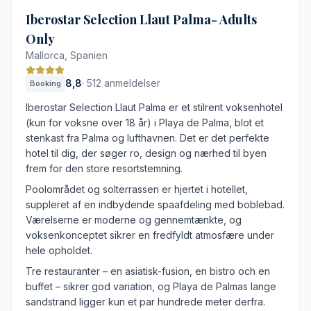
Iberostar Selection Llaut Palma- Adults
Only
Mallorca, Spanien
8,8
·
512 anmeldelser
Booking
Iberostar Selection Llaut Palma er et stilrent voksenhotel
(kun for voksne over 18 år) i Playa de Palma, blot et
stenkast fra Palma og lufthavnen. Det er det perfekte
hotel til dig, der søger ro, design og nærhed til byen
frem for den store resortstemning.
Poolområdet og solterrassen er hjertet i hotellet,
suppleret af en indbydende spaafdeling med boblebad.
Værelserne er moderne og gennemtænkte, og
voksenkonceptet sikrer en fredfyldt atmosfære under
hele opholdet.
Tre restauranter – en asiatisk-fusion, en bistro och en
buffet – sikrer god variation, og Playa de Palmas lange
sandstrand ligger kun et par hundrede meter derfra.