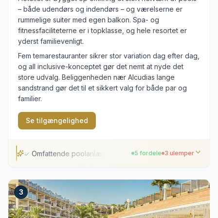
– både udendørs og indendørs – og værelserne er
rummelige suiter med egen balkon. Spa- og
fitnessfaciliteterne er i topklasse, og hele resortet er
yderst familievenligt.
Fem temarestauranter sikrer stor variation dag efter dag,
og all inclusive-konceptet gør det nemt at nyde det
store udvalg. Beliggenheden nær Alcudias lange
sandstrand gør det til et sikkert valg for både par og
familier.
Se tilgængelighed
Omfattende poolanlæg
5 fordele
3 ulemper
Omfattende poolanlæg
3
Fem temarestauranter
Moderne suiter med balkon