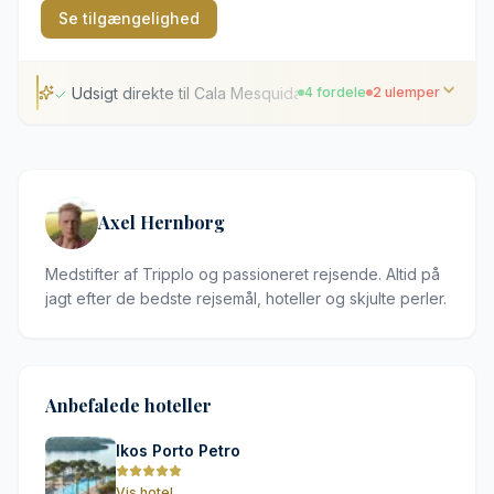
Se tilgængelighed
Udsigt direkte til Cala Mesquida-stranden
4 fordele
2 ulemper
Udsigt direkte til Cala Mesquida-stranden
Syv forskellige udendørs swimmingpools
Gode faciliteter dedikeret til børnefamilier
Axel Hernborg
Varieret udvalg af restauranter på stedet
Medstifter af Tripplo og passioneret rejsende. Altid på
Afsides beliggenhed langt fra større byer
jagt efter de bedste rejsemål, hoteller og skjulte perler.
Trængsel ved poolområderne i højsæsonen
Anbefalede hoteller
Ikos Porto Petro
Vis hotel
→