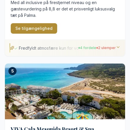
Med all inclusive på firestjernet niveau og en
gæstevurdering på 8,8 er det et prisvenligt luksusvalg
tæt på Palma.
Se tilgængelighed
Fredfyldt atmosfære kun for voksne
4 fordele
2 ulemper
Fredfyldt atmosfære kun for voksne
5
Tre varierede restauranter på stedet
Omfattende spa- og wellnessområde
Kort afstand til sandstranden
Privat parkering mod gebyr
Livligt ferieområde i højsæsonen
VIVA Cala Mesquida Resort & Spa