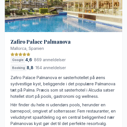
Veludstyret spa- og fitnessafdeling
Familievenlige rammer
Store afstande på resortet
Livlig atmosfære i højsæsonen
Ekstraomkostninger kan forekomme
Zafiro Palace Palmanova
Mallorca, Spanien
4,6
·
869 anmeldelser
Google
8,8
·
164 anmeldelser
Booking
Zafiro Palace Palmanova er søsterhotellet på øens
sydvestlige kyst, beliggende i det populære Palmanova
tæt på Palma. Præcis som sit søsterhotel i Alcudia satser
hotellet stort på pools, gastronomi og wellness.
Hér finder du hele ni udendørs pools, herunder en
børnepool, omgivet af solterrasser. Fem restauranter, en
veludstyret spaafdeling og en central beliggenhed nær
Palmanovas kyst gør det til det perfekte resortvalg.