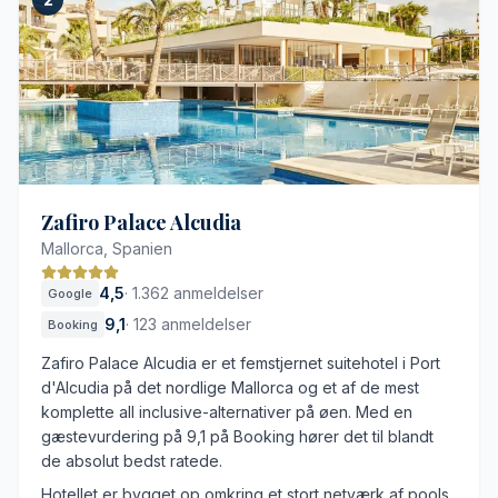
Alsidige poolområder inde og ude
Effektiv lydisolering på værelserne
Omfattende faciliteter til børnefamilier
Stort udvalg af restauranter og barer
Eksklusive fordele inkluderet i opholdet
Lang transport fra lufthavnen
Gebyr for lufthavnstransport
Zafiro Palace Alcudia
Logistisk planlægning påkrævet
Mallorca, Spanien
Begrænsede strandarealer
4,5
·
1.362 anmeldelser
Google
9,1
·
123 anmeldelser
Booking
Zafiro Palace Alcudia er et femstjernet suitehotel i Port
d'Alcudia på det nordlige Mallorca og et af de mest
komplette all inclusive-alternativer på øen. Med en
gæstevurdering på 9,1 på Booking hører det til blandt
de absolut bedst ratede.
Hotellet er bygget op omkring et stort netværk af pools