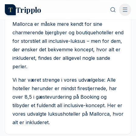
Tripplo
T
5 luksuriøse all inclusive-
hoteller på Mallorca
Mallorca er måske mere kendt for sine
charmerende bjergbyer og boutiquehoteller end
Axel Hernborg
·
23. oktober 2025
for storstilet all inclusive-luksus – men for dem,
der ønsker det bekvemme koncept, hvor alt er
inkluderet, findes der alligevel nogle sande
perler.
Vi har været strenge i vores udvælgelse: Alle
hoteller herunder er mindst firestjernede, har
over 8,5 i gæstevurdering på Booking og
tilbyder et fuldendt all inclusive-koncept. Her er
vores udvalgte luksushoteller på Mallorca, hvor
alt er inkluderet.