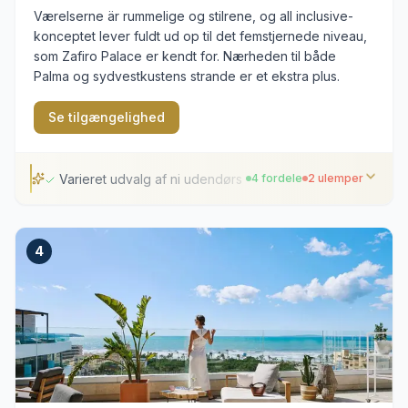
Værelserne är rummelige og stilrene, og all inclusive-
konceptet lever fuldt ud op til det femstjernede niveau,
som Zafiro Palace er kendt for. Nærheden til både
Palma og sydvestkustens strande er et ekstra plus.
Se tilgængelighed
Varieret udvalg af ni udendørs pools
4 fordele
2 ulemper
Varieret udvalg af ni udendørs pools
4
Fem forskellige gastronomiske koncepter
Omfattende wellness- og spa-afdeling
Central placering nær Palmanovas kystlinje
Mange gæster i højsæsonen
Aftenunderholdning kan høres på visse værelser